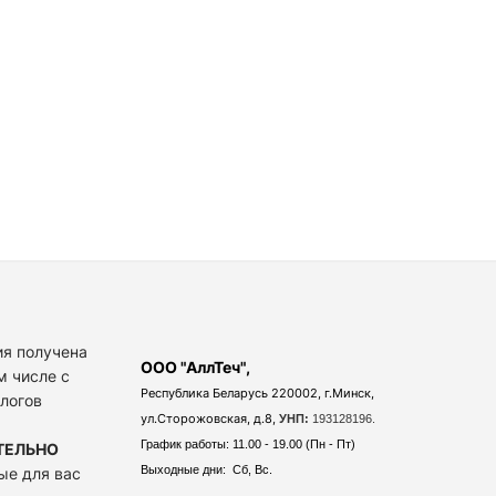
я получена
ООО "АллТеч",
м числе с
Республика Беларусь 220002, г.Минск,
алогов
ул.Сторожовская, д.8,
УНП:
193128196.
График работы: 11.00 - 19.00 (Пн - Пт)
ТЕЛЬНО
Выходные дни: Сб, Вс.
ые для вас