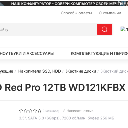
Способы оплаты
О компании
НОУТБУКИ И АКСЕССУАРЫ
КОМПЛЕКТУЮЩИЕ И ПЕРИФ
тующие
Накопители SSD, HDD
Жесткие диски
Жесткий дис
 Red Pro 12TB WD121KFBX
Написать отзыв
(0 отзывов)
3.5", SATA 3.0 (6Gbps), 7200 об/мин, буфер 256 МБ