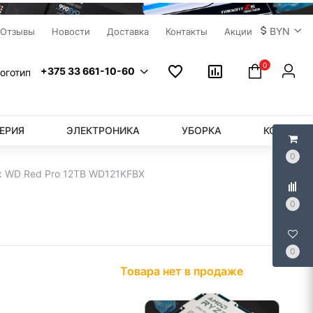
BYN
Отзывы
Новости
Доставка
Контакты
Акции
0
+375 33 661-10-60
ЕРИЯ
ЭЛЕКТРОНИКА
УБОРКА
КОМПЬЮ
0
к WD Red Pro 12TB WD121KFBX
0
0
Товара нет в продаже