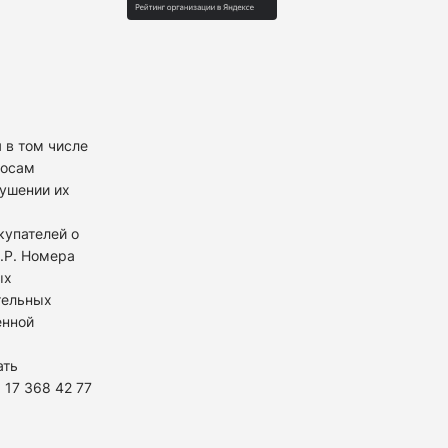
 в том числе
росам
рушении их
купателей о
К.Р. Номера
ых
тельных
енной
ать
 17 368 42 77