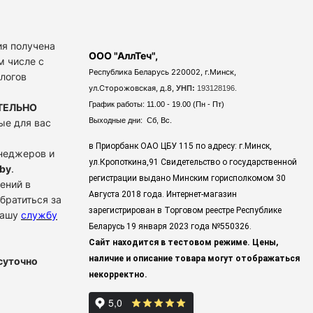
я получена
ООО "АллТеч",
м числе с
Республика Беларусь 220002, г.Минск,
алогов
ул.Сторожовская, д.8,
УНП:
193128196.
График работы: 11.00 - 19.00 (Пн - Пт)
ТЕЛЬНО
Выходные дни: Сб, Вс.
ые для вас
в Приорбанк ОАО ЦБУ 115 по адресу: г.Минск,
енеджеров и
ул.Кропоткина,91 Свидетельство о государственной
by
.
регистрации выдано Минским горисполкомом 30
ений в
Августа 2018 года. Интернет-магазин
братиться за
зарегистрирован в Торговом реестре Республике
нашу
службу
Беларусь 19 января 2023 года
№550326.
Сайт находится в тестовом режиме. Цены,
наличие и описание товара могут отображаться
суточно
некорректно.