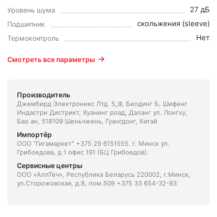
27 дБ
Уровень шума
скольжения (sleeve)
Подшипник
Нет
Термоконтроль
Смотреть все параметры
Производитель
Джембирд Электроникс Лтд. 5_Ф, Билдинг Б, Шифенг
Индастри Дистрикт, Хуанинг роад, Даланг ул. Лонгху,
Бао ан, 518109 Шеньчжень, Гуангдонг, Китай
Импортёр
ООО "Гигамаркет" +375 29 6151555. г. Минск ул.
Грибоедова, д 1 офис 191 (БЦ Грибоедов).
Сервисные центры
ООО «АллТеч», Республика Беларусь 220002, г.Минск,
ул.Сторожовская, д.8, пом.509 +375 33 654-32-93