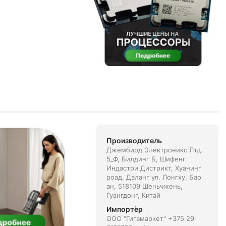
Производитель
Джембирд Электроникс Лтд.
5_Ф, Билдинг Б, Шифенг
Индастри Дистрикт, Хуанинг
роад, Даланг ул. Лонгху, Бао
ан, 518109 Шеньчжень,
Гуангдонг, Китай
Импортёр
ООО "Гигамаркет" +375 29