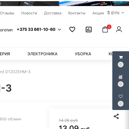
BYN
Отзывы
Новости
Доставка
Контакты
Акции
0
+375 33 661-10-60
ЕРИЯ
ЭЛЕКТРОНИКА
УБОРКА
КОМПЬЮ
0
ird D12025HM-3
0
M-3
0
2600 об/мин
14.26
руб
13.09