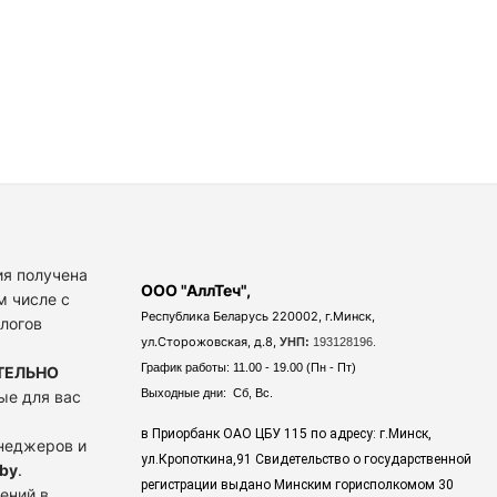
я получена
ООО "АллТеч",
м числе с
Республика Беларусь 220002, г.Минск,
алогов
ул.Сторожовская, д.8,
УНП:
193128196.
График работы: 11.00 - 19.00 (Пн - Пт)
ТЕЛЬНО
Выходные дни: Сб, Вс.
ые для вас
в Приорбанк ОАО ЦБУ 115 по адресу: г.Минск,
енеджеров и
ул.Кропоткина,91 Свидетельство о государственной
by
.
регистрации выдано Минским горисполкомом 30
ений в