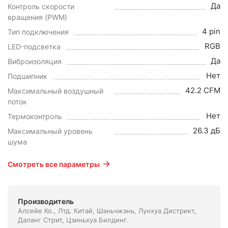
Да
Контроль скорости
вращения (PWM)
4 pin
Тип подключения
RGB
LED-подсветка
Да
Виброизоляция
Нет
Подшипник
42.2 CFM
Максимальный воздушный
поток
Нет
Термоконтроль
26.3 дБ
Максимальный уровень
шума
Смотреть все параметры
Производитель
Алсейе Ко., Лтд. Китай, Шэньчжэнь, Лунхуа Дистрикт,
Даланг Стрит, Цзиньхуа Билдинг.