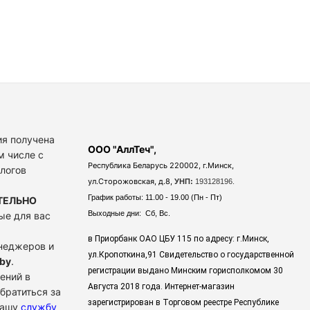
я получена
ООО "АллТеч",
м числе с
Республика Беларусь 220002, г.Минск,
алогов
ул.Сторожовская, д.8,
УНП:
193128196.
График работы: 11.00 - 19.00 (Пн - Пт)
ТЕЛЬНО
Выходные дни: Сб, Вс.
ые для вас
в Приорбанк ОАО ЦБУ 115 по адресу: г.Минск,
енеджеров и
ул.Кропоткина,91 Свидетельство о государственной
by
.
регистрации выдано Минским горисполкомом 30
ений в
Августа 2018 года. Интернет-магазин
братиться за
зарегистрирован в Торговом реестре Республике
нашу
службу