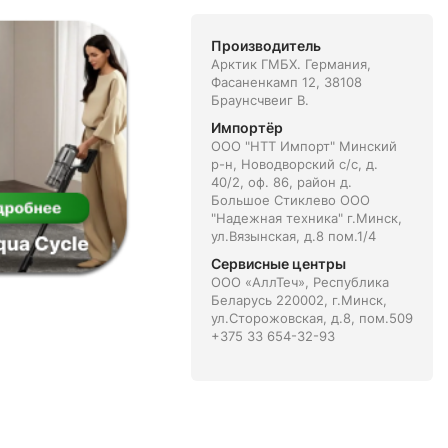
Производитель
Арктик ГМБХ. Германия,
Фасаненкамп 12, 38108
Браунсчвеиг В.
Импортёр
ООО "НТТ Импорт" Минский
р-н, Новодворский с/с, д.
40/2, оф. 86, район д.
Большое Стиклево ООО
"Надежная техника" г.Минск,
ул.Вязынская, д.8 пом.1/4
Сервисные центры
ООО «АллТеч», Республика
Беларусь 220002, г.Минск,
ул.Сторожовская, д.8, пом.509
+375 33 654-32-93