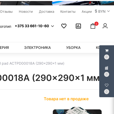
BYN
Отзывы
Новости
Доставка
Контакты
Акции
0
+375 33 661-10-60
ЕРИЯ
ЭЛЕКТРОНИКА
УБОРКА
КОМПЬЮ
0
al pad ACTPD00018A (290x290x1 мм)
0
D00018A (290x290x1 мм)
0
Товара нет в продаже