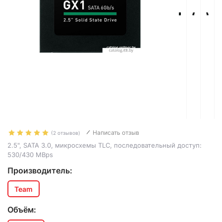
Написать отзыв
(2 отзывов)
2.5", SATA 3.0, микросхемы TLC, последовательный доступ:
530/430 MBps
Производитель:
Team
Объём: