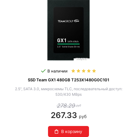
В наличии
SSD Team GX1 480GB T253X1480G0C101
2.5", SATA 3.0, микросхемы TLC, последовательный доступ:
530/430 MBps
278.29
руб
267.33
руб
В корзину