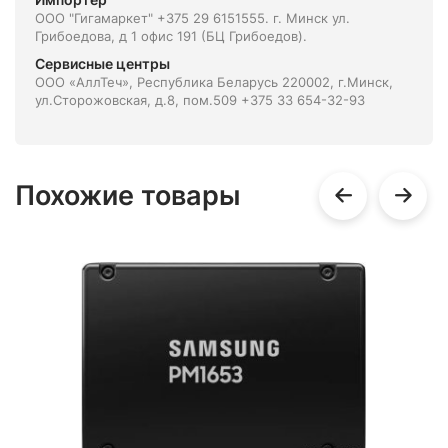
ООО "Гигамаркет" +375 29 6151555. г. Минск ул.
Грибоедова, д 1 офис 191 (БЦ Грибоедов).
Сервисные центры
ООО «АллТеч», Республика Беларусь 220002, г.Минск,
ул.Сторожовская, д.8, пом.509 +375 33 654-32-93
Похожие товары