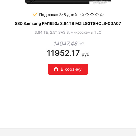
Под заказ 3-6 дней
SSD Samsung PM1653a 3.84TB MZILG3T8HCLS-00A07
3.84 ТБ, 2.5", SAS 3, микросхемы TLC
14047.48
руб
11952.17
руб
В корзину