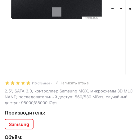
Написать отзыв
(10 отзывов)
2.5", SATA 3.0, контроллер Samsung MGX, микросхемы 3D MLC
NAND, последовательный доступ: 560/530 MBps, случайный
доступ: 98000/88000 IOps
Производитель:
Samsung
Объём: