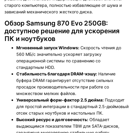
старого компьютера, полностью избавляющее от шума и
зависаний механического жесткого диска.
Обзор Samsung 870 Evo 250GB:
доступное решение для ускорения
ПК и ноутбуков
Мгновенный запуск Windows:
Скорость чтения до
560 МБ/с значительно ускоряет загрузку
операционной системы по сравнению со
стандартным HDD.
Стабильность благодаря DRAM-кэшу:
Наличие
буфера DRAM гарантирует отсутствие сильных
просадок производительности при работе со
множеством мелких файлов.
Универсальный форм-фактор 2.5 дюйма:
Подходит
для простой интеграции в стандартный 2.5-дюймовый
отсек старых ноутбуков и настольных ПК.
Высокий ресурс и долговечность:
Обладает
выдающимся показателем TBW для SATA-дисков,
гарантируя многолетнюю стабильную работу