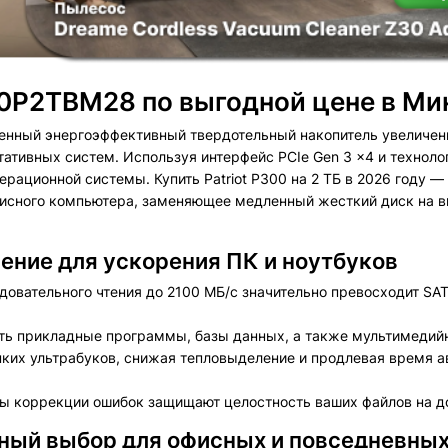
00P2TBM28 по выгодной цене в Ми
менный энергоэффективный твердотельный накопитель увеличен
ативных систем. Используя интерфейс PCIe Gen 3 x4 и техноло
рационной системы. Купить Patriot P300 на 2 ТБ в 2026 году — 
фисного компьютера, заменяющее медленный жесткий диск на в
шение для ускорения ПК и ноутбуков
овательного чтения до 2100 МБ/с значительно превосходит SA
ть прикладные программы, базы данных, а также мультимедийн
ких ультрабуков, снижая тепловыделение и продлевая время 
 коррекции ошибок защищают целостность ваших файлов на до
ный выбор для офисных и повседневных