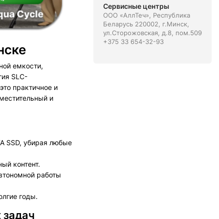
Сервисные центры
ООО «АллТеч», Республика
Беларусь 220002, г.Минск,
ул.Сторожовская, д.8, пом.509
+375 33 654-32-93
нске
ной емкости,
гия SLC-
это практичное и
местительный и
TA SSD, убирая любые
ый контент.
автономной работы
лгие годы.
 задач