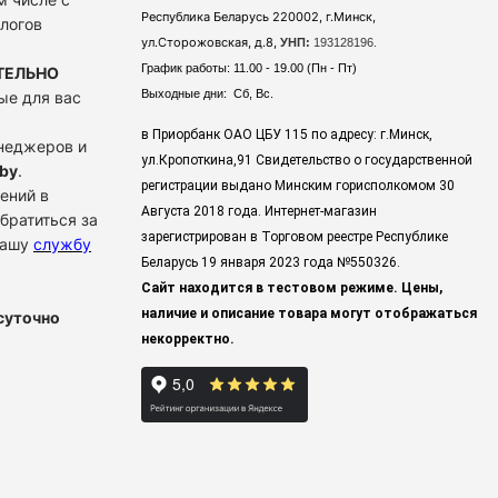
Республика Беларусь 220002, г.Минск,
алогов
ул.Сторожовская, д.8,
УНП:
193128196.
График работы: 11.00 - 19.00 (Пн - Пт)
ТЕЛЬНО
Выходные дни: Сб, Вс.
ые для вас
в Приорбанк ОАО ЦБУ 115 по адресу: г.Минск,
енеджеров и
ул.Кропоткина,91 Свидетельство о государственной
by
.
регистрации выдано Минским горисполкомом 30
ений в
Августа 2018 года. Интернет-магазин
братиться за
зарегистрирован в Торговом реестре Республике
нашу
службу
Беларусь 19 января 2023 года
№550326.
Сайт находится в тестовом режиме. Цены,
наличие и описание товара могут отображаться
суточно
некорректно.