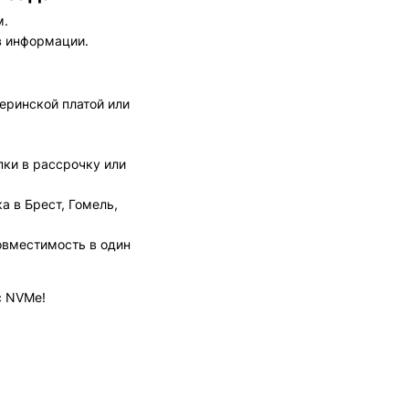
м.
в информации.
еринской платой или
ки в рассрочку или
а в Брест, Гомель,
овместимость в один
с NVMe!