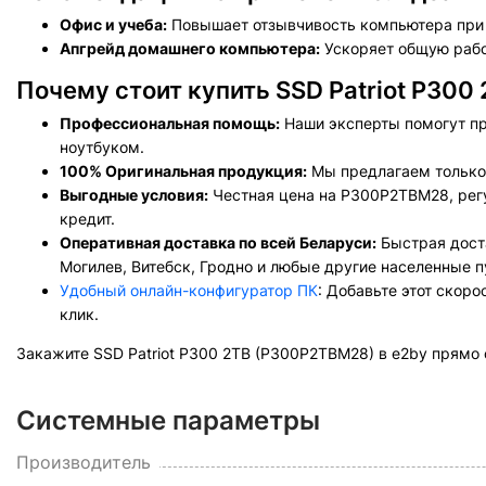
Офис и учеба:
Повышает отзывчивость компьютера при р
Апгрейд домашнего компьютера:
Ускоряет общую рабо
Почему стоит купить SSD Patriot P300
Профессиональная помощь:
Наши эксперты помогут пр
ноутбуком.
100% Оригинальная продукция:
Мы предлагаем только 
Выгодные условия:
Честная цена на P300P2TBM28, регу
кредит.
Оперативная доставка по всей Беларуси:
Быстрая доста
Могилев, Витебск, Гродно и любые другие населенные п
Удобный онлайн-конфигуратор ПК
: Добавьте этот скор
клик.
Закажите SSD Patriot P300 2TB (P300P2TBM28) в e2by прямо
Системные параметры
Производитель