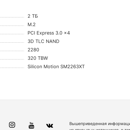
2 ТБ
M.2
PCI Express 3.0 x4
3D TLC NAND
2280
320 TBW
Silicon Motion SM2263XT
Вышеприведенная информаци
из открытых источников, в то