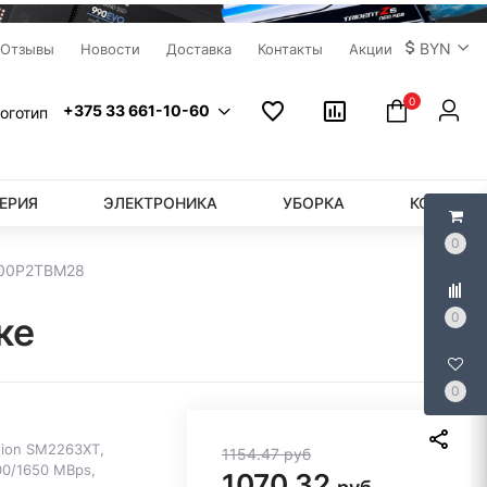
BYN
Отзывы
Новости
Доставка
Контакты
Акции
0
+375 33 661-10-60
ЕРИЯ
ЭЛЕКТРОНИКА
УБОРКА
КОМПЬЮ
0
P300P2TBM28
0
ке
0
otion SM2263XT,
1154.47
руб
0/1650 MBps,
1070.32