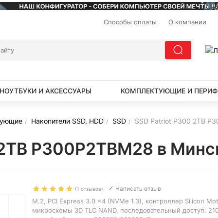
Способы оплаты
О компании
НОУТБУКИ И АКСЕССУАРЫ
КОМПЛЕКТУЮЩИЕ И ПЕРИФ
тующие
Накопители SSD, HDD
SSD
SSD Patriot P300 2TB 
0 2TB P300P2TBM28 в Минс
Написать отзыв
(1 отзывов)
M.2, PCI Express 3.0 x4 (NVMe 1.3), контроллер Silicon M
микросхемы 3D TLC NAND, последовательный доступ: 210