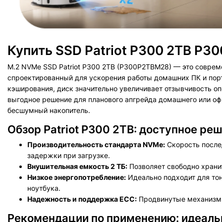
Купить SSD Patriot P300 2TB P3
M.2 NVMe SSD Patriot P300 2TB (P300P2TBM28) — это совре
спроектированный для ускорения работы домашних ПК и порт
кэширования, диск значительно увеличивает отзывчивость опе
выгодное решение для планового апгрейда домашнего или о
бесшумный накопитель.
Обзор Patriot P300 2TB: доступное ре
Производительность стандарта NVMe:
Скорость послед
задержки при загрузке.
Внушительная емкость 2 ТБ:
Позволяет свободно храни
Низкое энергопотребление:
Идеально подходит для тон
ноутбука.
Надежность и поддержка ECC:
Продвинутые механизмы
Рекомендации по применению: идеаль