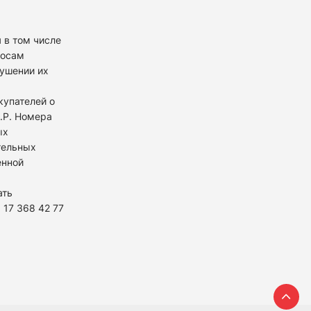
 в том числе
росам
рушении их
купателей о
К.Р. Номера
ых
тельных
енной
ать
 17 368 42 77