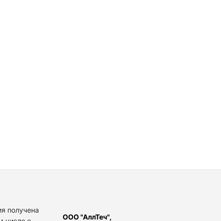
я получена
ООО "АллТеч",
м числе с