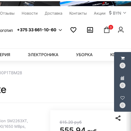
BYN
Отзывы
Новости
Доставка
Контакты
Акции
0
+375 33 661-10-60
ЕРИЯ
ЭЛЕКТРОНИКА
УБОРКА
КОМПЬЮ
0
300P1TBM28
0
ке
0
otion SM2263XT,
615.20
руб
0/1650 MBps,
555.94