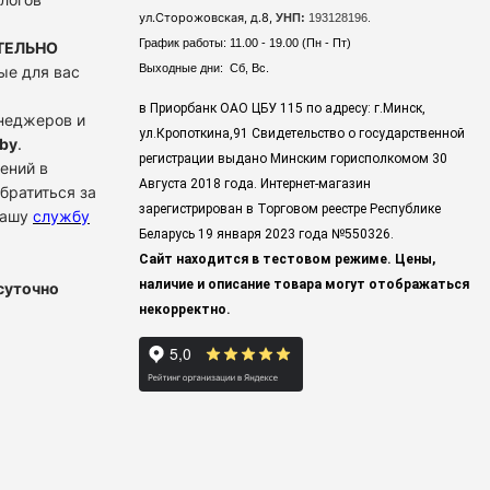
ул.Сторожовская, д.8,
УНП:
193128196.
График работы: 11.00 - 19.00 (Пн - Пт)
ТЕЛЬНО
Выходные дни: Сб, Вс.
ые для вас
в Приорбанк ОАО ЦБУ 115 по адресу: г.Минск,
енеджеров и
ул.Кропоткина,91 Свидетельство о государственной
by
.
регистрации выдано Минским горисполкомом 30
ений в
Августа 2018 года. Интернет-магазин
братиться за
зарегистрирован в Торговом реестре Республике
нашу
службу
Беларусь 19 января 2023 года
№550326.
Сайт находится в тестовом режиме. Цены,
наличие и описание товара могут отображаться
суточно
некорректно.