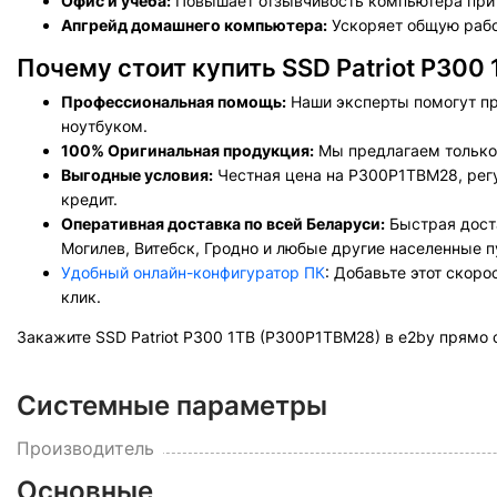
Офис и учеба:
Повышает отзывчивость компьютера при р
Апгрейд домашнего компьютера:
Ускоряет общую рабо
Почему стоит купить SSD Patriot P300
Профессиональная помощь:
Наши эксперты помогут пр
ноутбуком.
100% Оригинальная продукция:
Мы предлагаем только 
Выгодные условия:
Честная цена на P300P1TBM28, регу
кредит.
Оперативная доставка по всей Беларуси:
Быстрая доста
Могилев, Витебск, Гродно и любые другие населенные п
Удобный онлайн-конфигуратор ПК
: Добавьте этот скор
клик.
Закажите SSD Patriot P300 1TB (P300P1TBM28) в e2by прямо
Системные параметры
Производитель
Основные