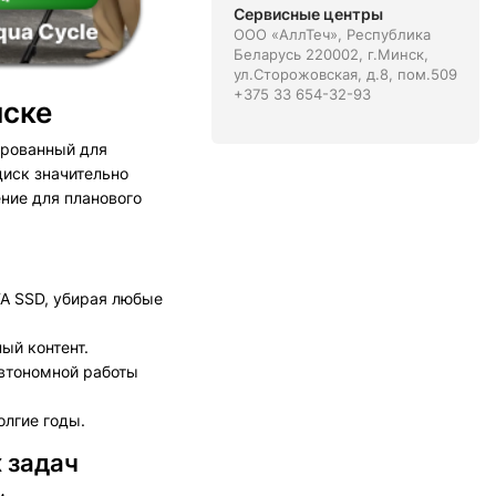
Сервисные центры
ООО «АллТеч», Республика
Беларусь 220002, г.Минск,
ул.Сторожовская, д.8, пом.509
+375 33 654-32-93
нске
ированный для
диск значительно
ение для планового
TA SSD, убирая любые
ый контент.
автономной работы
лгие годы.
 задач