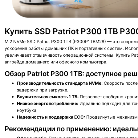
Купить SSD Patriot P300 1TB P3
M.2 NVMe SSD Patriot P300 1TB (P300P1TBM28) — это совре
ускорения работы домашних ПК и портативных систем. Испол
увеличивает отзывчивость операционной системы. Купить Patr
апгрейда домашнего или офисного компьютера.
Обзор Patriot P300 1TB: доступное ре
Производительность стандарта NVMe:
Скорость послед
задержки при загрузке.
Внушительная емкость 1 ТБ:
Позволяет свободно храни
Низкое энергопотребление:
Идеально подходит для тон
ноутбука.
Надежность и поддержка ECC:
Продвинутые механизмы
Рекомендации по применению: идеаль