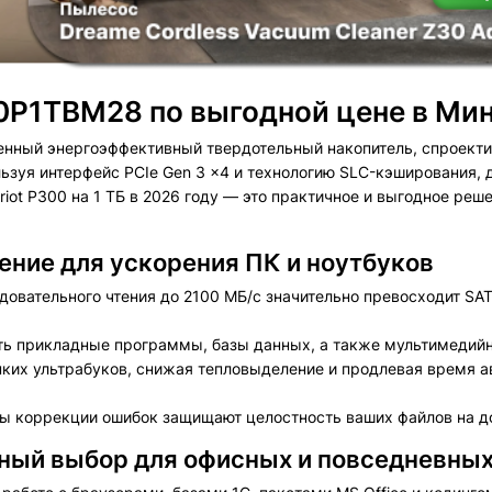
00P1TBM28 по выгодной цене в Ми
менный энергоэффективный твердотельный накопитель, спроект
ьзуя интерфейс PCIe Gen 3 x4 и технологию SLC-кэширования, 
iot P300 на 1 ТБ в 2026 году — это практичное и выгодное реш
шение для ускорения ПК и ноутбуков
овательного чтения до 2100 МБ/с значительно превосходит SA
ть прикладные программы, базы данных, а также мультимедийн
ких ультрабуков, снижая тепловыделение и продлевая время 
 коррекции ошибок защищают целостность ваших файлов на до
ный выбор для офисных и повседневных