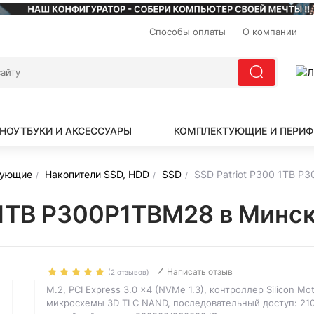
Способы оплаты
О компании
НОУТБУКИ И АКСЕССУАРЫ
КОМПЛЕКТУЮЩИЕ И ПЕРИФ
тующие
Накопители SSD, HDD
SSD
SSD Patriot P300 1TB P
 1TB P300P1TBM28 в Минс
Написать отзыв
(2 отзывов)
M.2, PCI Express 3.0 x4 (NVMe 1.3), контроллер Silicon M
микросхемы 3D TLC NAND, последовательный доступ: 210