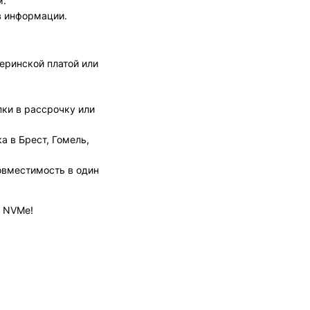
м.
в информации.
еринской платой или
ки в рассрочку или
а в Брест, Гомель,
овместимость в один
с NVMe!