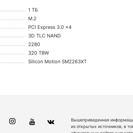
1 ТБ
M.2
PCI Express 3.0 x4
3D TLC NAND
2280
320 TBW
Silicon Motion SM2263XT
Вышеприведенная информаци
из открытых источников, в то
официальных сайтов и из кат