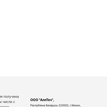
я получена
ООО "АллТеч",
м числе с
Республика Беларусь 220002, г.Минск,
алогов