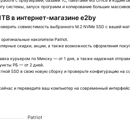
аботе с браузерами, базами 1С, пакетами MS Office и кодинго
ту системы, запуск программ и копирование больших массиво
 1TB в интернет-магазине e2by
оверить совместимость выбранного M.2 NVMe SSD с вашей мат
оригинальные накопители Patriot.
лярные скидки, акции, а также возможность оформления покуп
вка курьером по Минску — от 1 дня, а также надежная отправк
ункты РБ — от 2 дней.
остной SSD в свою новую сборку и проверьте конфигурацию на с
 сейчас и переведите ваш компьютер на современный интерфей
Patriot