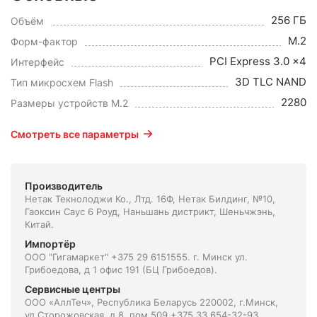
256 ГБ
Объём
M.2
Форм-фактор
PCI Express 3.0 x4
Интерфейс
3D TLC NAND
Тип микросхем Flash
2280
Размеры устройств M.2
Смотреть все параметры
Производитель
Нетак Текнолоджи Ко., Лтд. 16Ф, Нетак Билдинг, №10,
Гаоксин Саус 6 Роуд, Наньшань дистрикт, Шеньчжэнь,
Китай.
Импортёр
ООО "Гигамаркет" +375 29 6151555. г. Минск ул.
Грибоедова, д 1 офис 191 (БЦ Грибоедов).
Сервисные центры
ООО «АллТеч», Республика Беларусь 220002, г.Минск,
ул.Сторожовская, д.8, пом.509 +375 33 654-32-93