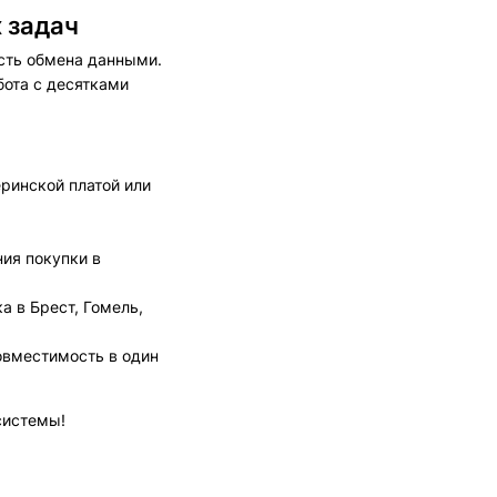
 задач
ость обмена данными.
бота с десятками
ринской платой или
ия покупки в
а в Брест, Гомель,
овместимость в один
системы!