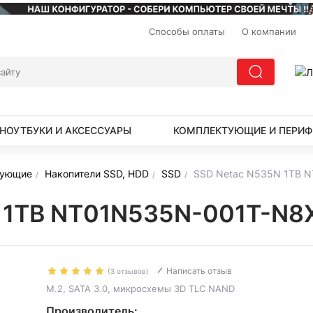
Способы оплаты
О компании
НОУТБУКИ И АКСЕССУАРЫ
КОМПЛЕКТУЮЩИЕ И ПЕРИФ
тующие
Накопители SSD, HDD
SSD
SSD Netac N535N 1TB 
 1TB NT01N535N-001T-N8X
Написать отзыв
(3 отзывов)
M.2, SATA 3.0, микросхемы 3D TLC NAND
Производитель: