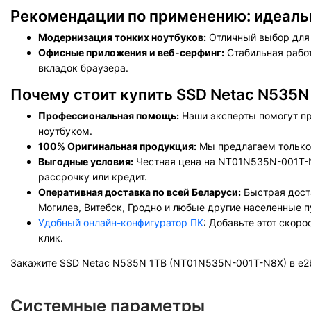
Рекомендации по применению: идеаль
Модернизация тонких ноутбуков:
Отличный выбор для 
Офисные приложения и веб-серфинг:
Стабильная работ
вкладок браузера.
Почему стоит купить SSD Netac N535N
Профессиональная помощь:
Наши эксперты помогут пр
ноутбуком.
100% Оригинальная продукция:
Мы предлагаем только 
Выгодные условия:
Честная цена на NT01N535N-001T-N
рассрочку или кредит.
Оперативная доставка по всей Беларуси:
Быстрая доста
Могилев, Витебск, Гродно и любые другие населенные п
Удобный онлайн-конфигуратор ПК
: Добавьте этот скор
клик.
Закажите SSD Netac N535N 1TB (NT01N535N-001T-N8X) в e2b
Системные параметры