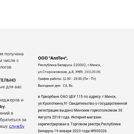
я получена
ООО "АллТеч",
м числе с
Республика Беларусь 220002, г.Минск,
алогов
ул.Сторожовская, д.8,
УНП:
193128196.
График работы: 11.00 - 19.00 (Пн - Пт)
ТЕЛЬНО
Выходные дни: Сб, Вс.
ые для вас
в Приорбанк ОАО ЦБУ 115 по адресу: г.Минск,
енеджеров и
ул.Кропоткина,91 Свидетельство о государственной
by
.
регистрации выдано Минским горисполкомом 30
ений в
Августа 2018 года. Интернет-магазин
братиться за
зарегистрирован в Торговом реестре Республике
нашу
службу
Беларусь 19 января 2023 года
№550326.