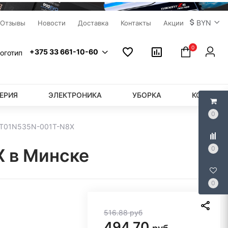
BYN
Отзывы
Новости
Доставка
Контакты
Акции
0
+375 33 661-10-60
ЕРИЯ
ЭЛЕКТРОНИКА
УБОРКА
КОМПЬЮ
0
NT01N535N-001T-N8X
0
 в Минске
0
516.88
руб
494.70