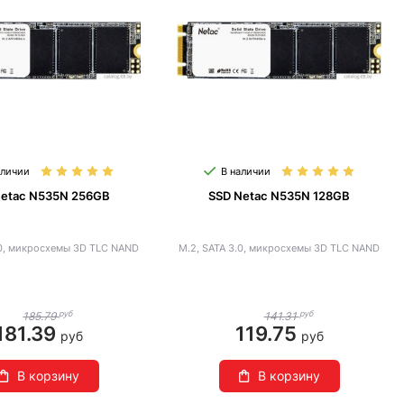
аличии
В наличии
Netac N535N 256GB
SSD Netac N535N 128GB
.0, микросхемы 3D TLC NAND
M.2, SATA 3.0, микросхемы 3D TLC NAND
руб
руб
185.79
141.31
181.39
119.75
руб
руб
В корзину
В корзину