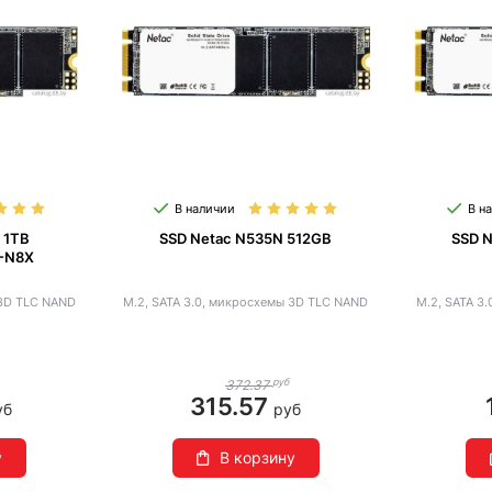
В наличии
В н
 1TB
SSD Netac N535N 512GB
SSD 
-N8X
 3D TLC NAND
M.2, SATA 3.0, микросхемы 3D TLC NAND
M.2, SATA 3
руб
372.37
315.57
уб
руб
у
В корзину