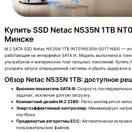
Купить SSD Netac N535N 1TB NT
Минске
M.2 SATA SSD Netac N535N 1TB (NT01N535N-001T-N8X) — это
работающий на интерфейсе SATA III. Модель выполнена в то
ультрабуков и материнских плат прошлых поколений. Купить 
ускорить запуск операционной системы и убрать задержки в
Обзор Netac N535N 1TB: доступное ре
Высокие показатели SATA III:
Скорость последовательно
задачах, исключая долгую загрузку.
Компактный дизайн M.2 2280:
Легко монтируется непос
Энергоэффективный контроллер:
Минимизирует нагрев
ноутбука.
Продвинутые алгоритмы ECC:
Автоматически исправляе
пользовательских файлов.