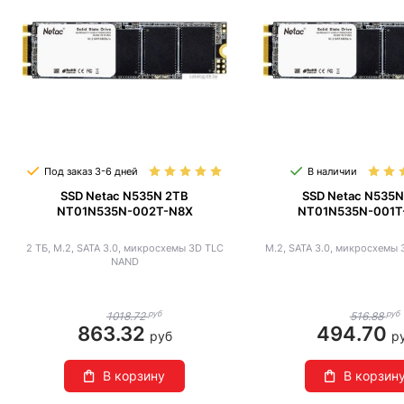
Под заказ 3-6 дней
В наличии
SSD Netac N535N 2TB
SSD Netac N535N
NT01N535N-002T-N8X
NT01N535N-001T
2 ТБ, M.2, SATA 3.0, микросхемы 3D TLC
M.2, SATA 3.0, микросхемы
NAND
руб
руб
1018.72
516.88
863.32
494.70
руб
р
В корзину
В корзин