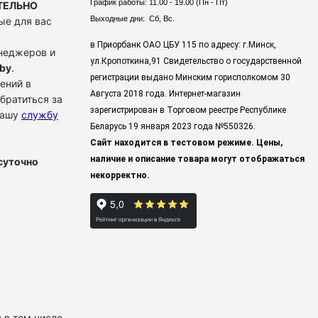
График работы: 11.00 - 19.00 (Пн - Пт)
ТЕЛЬНО
Выходные дни: Сб, Вс.
ые для вас
в Приорбанк ОАО ЦБУ 115 по адресу: г.Минск,
енеджеров и
ул.Кропоткина,91 Свидетельство о государственной
by
.
регистрации выдано Минским горисполкомом 30
ений в
Августа 2018 года. Интернет-магазин
братиться за
зарегистрирован в Торговом реестре Республике
нашу
службу
Беларусь 19 января 2023 года
№550326.
Сайт находится в тестовом режиме. Цены,
наличие и описание товара могут отображаться
суточно
некорректно.
 в том числе