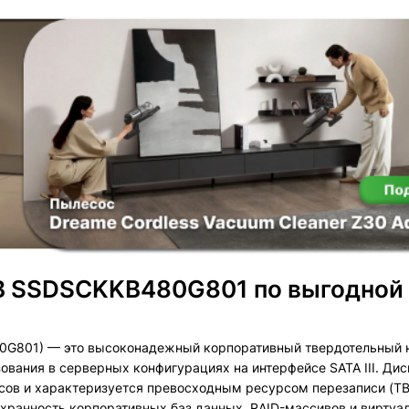
GB SSDSCKKB480G801 по выгодной 
0G801) — это высоконадежный корпоративный твердотельный н
вания в серверных конфигурациях на интерфейсе SATA III. Дис
ов и характеризуется превосходным ресурсом перезаписи (TBW)
охранность корпоративных баз данных, RAID-массивов и виртуа