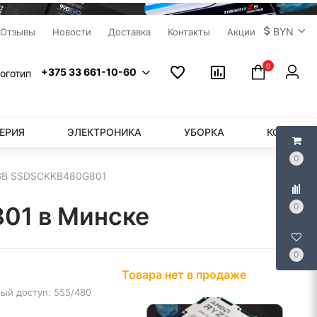
BYN
Отзывы
Новости
Доставка
Контакты
Акции
0
+375 33 661-10-60
ЕРИЯ
ЭЛЕКТРОНИКА
УБОРКА
КОМПЬЮ
0
0GB SSDSCKKB480G801
0
01 в Минске
0
Товара нет в продаже
ый доступ: 555/480