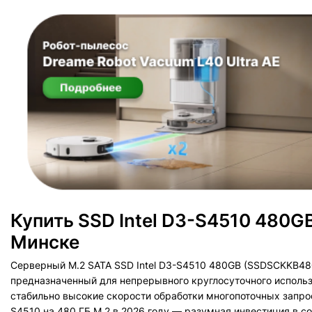
Купить SSD Intel D3-S4510 480
Минске
Серверный M.2 SATA SSD Intel D3-S4510 480GB (SSDSCKKB48
предназначенный для непрерывного круглосуточного использо
стабильно высокие скорости обработки многопоточных запрос
S4510 на 480 ГБ M.2 в 2026 году — разумная инвестиция в с