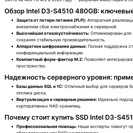
Обзор Intel D3-S4510 480GB: ключевы
Защита от потери питания (PLP):
Аппаратная реализаци
внезапном сбое электроснабжения в серверной.
Высочайшая отказоустойчивость:
Оптимизирован для 
сохраняя стабильную производительность.
Аппаратное шифрование данных:
Полная поддержка ст
конфиденциальной информации.
Компактный форм-фактор M.2:
Позволяет интегрирова
пространство.
Надежность серверного уровня: приме
Базы данных SQL и 1С:
Отличный выбор для серверов ба
отклика диска.
Виртуализация и серверные решения:
Идеально подход
корпоративных NAS-хранилищ.
Почему стоит купить SSD Intel D3-S45
Профессиональная помощь:
Наши эксперты помогут пр
оборудованием или RAID-контроллером.