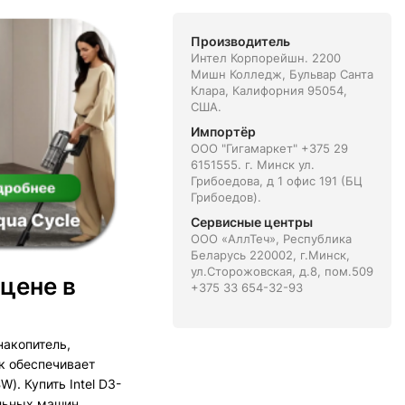
Производитель
Интел Корпорейшн. 2200
Мишн Колледж, Бульвар Санта
Клара, Калифорния 95054,
США.
Импортёр
ООО "Гигамаркет" +375 29
6151555. г. Минск ул.
Грибоедова, д 1 офис 191 (БЦ
Грибоедов).
Сервисные центры
ООО «АллТеч», Республика
Беларусь 220002, г.Минск,
ул.Сторожовская, д.8, пом.509
цене в
+375 33 654-32-93
акопитель,
к обеспечивает
. Купить Intel D3-
льных машин.