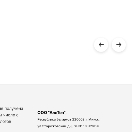
я получена
ООО "АллТеч",
м числе с
Республика Беларусь 220002, г.Минск,
алогов
ул.Сторожовская, д.8,
УНП:
193128196.