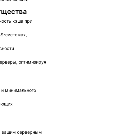
мущества
ность кэша при
AS-системах,
сности
серверы, оптимизируя
 и минимального
тающих
 с вашим серверным