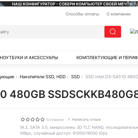
Способы оплаты
О компании
НОУТБУКИ И АКСЕССУАРЫ
КОМПЛЕКТУЮЩИЕ И ПЕРИФ
тующие
Накопители SSD, HDD
SSD
SSD Intel D3-S4510 48
510 480GB SSDSCKKB480G8
Написать отзыв
(0 отзывов)
M.2, SATA 3.0, микросхемы 3D TLC NAND, последовательн
MBps, случайный доступ: 91000/18000 IOps