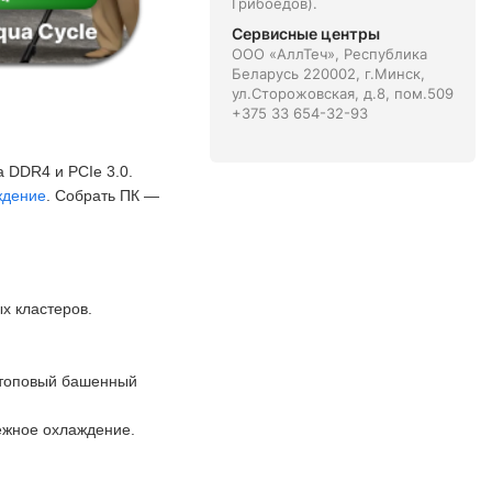
Грибоедов).
Сервисные центры
ООО «АллТеч», Республика
Беларусь 220002, г.Минск,
ул.Сторожовская, д.8, пом.509
+375 33 654-32-93
а DDR4 и PCIe 3.0.
ждение
. Собрать ПК —
х кластеров.
 топовый башенный
ёжное охлаждение.