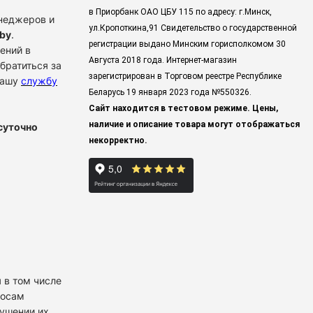
в Приорбанк ОАО ЦБУ 115 по адресу: г.Минск,
енеджеров и
ул.Кропоткина,91 Свидетельство о государственной
by
.
регистрации выдано Минским горисполкомом 30
ений в
Августа 2018 года. Интернет-магазин
братиться за
зарегистрирован в Торговом реестре Республике
нашу
службу
Беларусь 19 января 2023 года
№550326.
Сайт находится в тестовом режиме. Цены,
наличие и описание товара могут отображаться
суточно
некорректно.
 в том числе
росам
рушении их