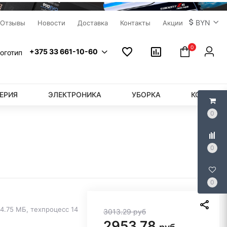
BYN
Отзывы
Новости
Доставка
Контакты
Акции
0
+375 33 661-10-60
ЕРИЯ
ЭЛЕКТРОНИКА
УБОРКА
КОМПЬЮ
0
0
0
24.75 МБ, техпроцесс 14
3013.29
руб
2953.78