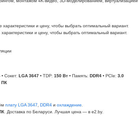
ерингом, монтажом 4K-видео, 3D-моделированием, виртуализацией
е характеристики и цену, чтобы выбрать оптимальный вариант.
е характеристики и цену, чтобы выбрать оптимальный вариант.
ляции
Б
• Сокет:
LGA 3647
• TDP:
150 Вт
• Память:
DDR4
• PCIe:
3.0
 ПК
ём
плату LGA 3647
,
DDR4
и
охлаждение
.
ПК
. Доставка по Беларуси. Лучшая цена — в e2.by.