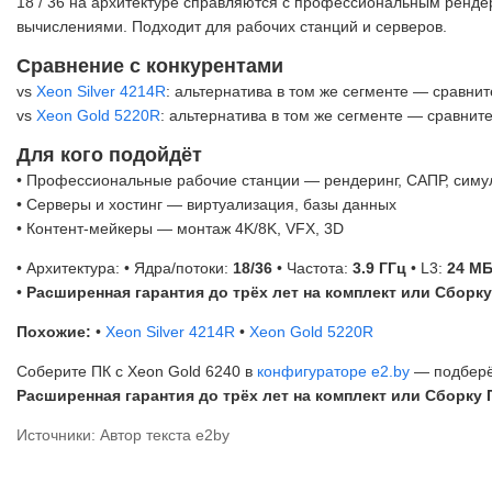
18 / 36 на архитектуре справляются с профессиональным ренд
вычислениями. Подходит для рабочих станций и серверов.
Сравнение с конкурентами
vs
Xeon Silver 4214R
: альтернатива в том же сегменте — сравнит
vs
Xeon Gold 5220R
: альтернатива в том же сегменте — сравнит
Для кого подойдёт
• Профессиональные рабочие станции — рендеринг, САПР, симу
• Серверы и хостинг — виртуализация, базы данных
• Контент-мейкеры — монтаж 4K/8K, VFX, 3D
• Архитектура:
• Ядра/потоки:
18/36
• Частота:
3.9 ГГц
• L3:
24 М
•
Расширенная гарантия до трёх лет на комплект или Сборку
Похожие:
•
Xeon Silver 4214R
•
Xeon Gold 5220R
Соберите ПК с Xeon Gold 6240 в
конфигураторе e2.by
— подбер
Расширенная гарантия до трёх лет на комплект или Сборку 
Источники: Автор текста e2by