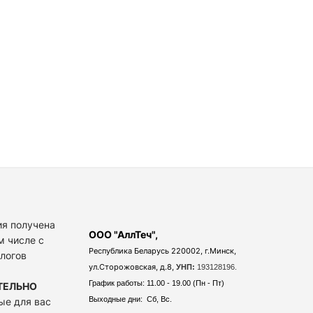
я получена
ООО "АллТеч",
м числе с
Республика Беларусь 220002, г.Минск,
алогов
ул.Сторожовская, д.8,
УНП:
193128196.
График работы: 11.00 - 19.00 (Пн - Пт)
ТЕЛЬНО
Выходные дни: Сб, Вс.
ые для вас