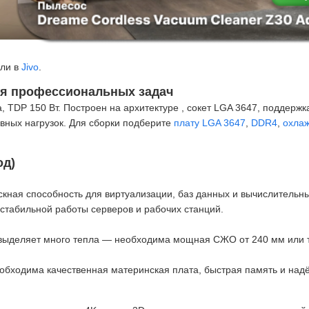
ли в
Jivo
.
для профессиональных задач
а, TDP 150 Вт. Построен на архитектуре , сокет LGA 3647, поддержк
вных нагрузок. Для сборки подберите
плату LGA 3647
,
DDR4
,
охла
од)
скная способность для виртуализации, баз данных и вычислительны
стабильной работы серверов и рабочих станций.
р выделяет много тепла — необходима мощная СЖО от 240 мм или
обходима качественная материнская плата, быстрая память и над