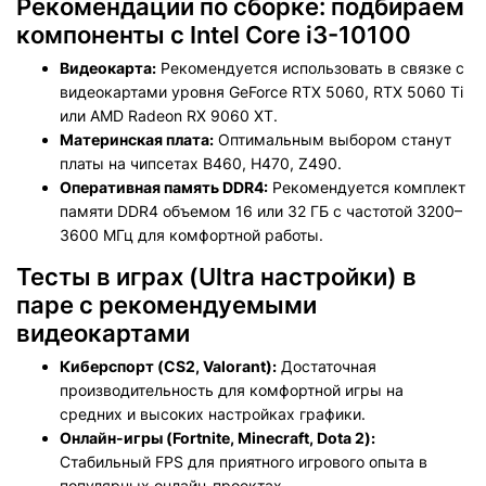
Рекомендации по сборке: подбираем
компоненты c Intel Core i3-10100
Видеокарта:
Рекомендуется использовать в связке с
видеокартами уровня GeForce RTX 5060, RTX 5060 Ti
или AMD Radeon RX 9060 XT.
Материнская плата:
Оптимальным выбором станут
платы на чипсетах B460, H470, Z490.
Оперативная память DDR4
:
Рекомендуется комплект
памяти DDR4 объемом 16 или 32 ГБ с частотой 3200–
3600 МГц для комфортной работы.
Тесты в играх (Ultra настройки) в
паре с рекомендуемыми
видеокартами
Киберспорт (CS2, Valorant):
Достаточная
производительность для комфортной игры на
средних и высоких настройках графики.
Онлайн-игры (Fortnite, Minecraft, Dota 2):
Стабильный FPS для приятного игрового опыта в
популярных онлайн-проектах.