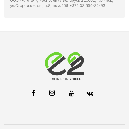
ООО «АллТеч», Республика Беларусь 220002, г.Минск,
ул.Сторожовская, д.8, пом.509 +375 33 654-32-93