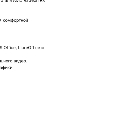
60 или AMD Radeon RX
я комфортной
ffice, LibreOffice и
шнего видео.
афики.