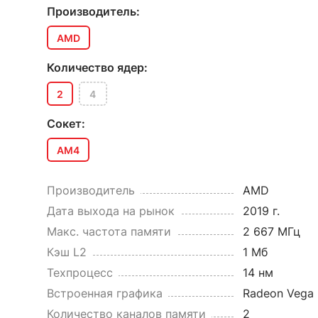
Производитель:
AMD
Количество ядер:
2
4
Сокет:
AM4
Производитель
AMD
Дата выхода на рынок
2019 г.
Макс. частота памяти
2 667 МГц
Кэш L2
1 Мб
Техпроцесс
14 нм
Встроенная графика
Radeon Vega 
Количество каналов памяти
2