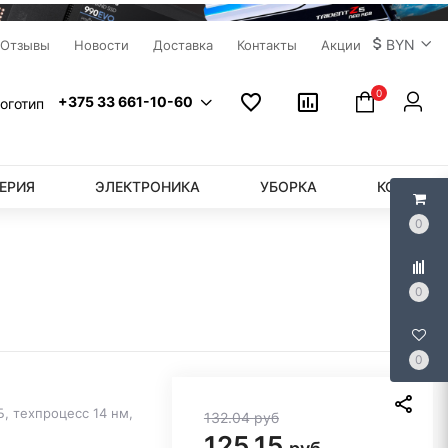
BYN
Отзывы
Новости
Доставка
Контакты
Акции
0
+375 33 661-10-60
ЕРИЯ
ЭЛЕКТРОНИКА
УБОРКА
КОМПЬЮ
0
0
0
Б, техпроцесс 14 нм,
132.04
руб
125.15