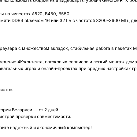
я использовать бюджетные видеокарты уровня GeForce RTX 50
 на чипсетах A520, B450, B550.
мяти DDR4 объемом 16 или 32 ГБ с частотой 3200–3600 МГц дл
аузера с множеством вкладок, стабильная работа в пакетах MS O
едение 4K-контента, потоковых сервисов и легкий монтаж дома
вательных играх и онлайн-проектах при средних настройках гр
истов.
тории Беларуси — от 2 дней.
быстрой проверки совместимости.
ерите надёжный и экономичный компьютер!