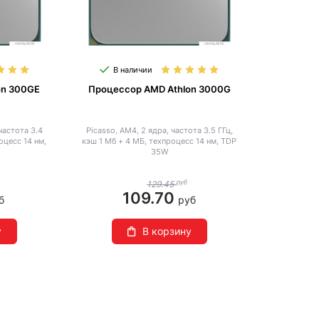
В наличии
on 300GE
Процессор AMD Athlon 3000G
частота 3.4
Picasso, AM4, 2 ядра, частота 3.5 ГГц,
оцесс 14 нм,
кэш 1 Мб + 4 МБ, техпроцесс 14 нм, TDP
35W
руб
129.45
109.70
б
руб
у
В корзину