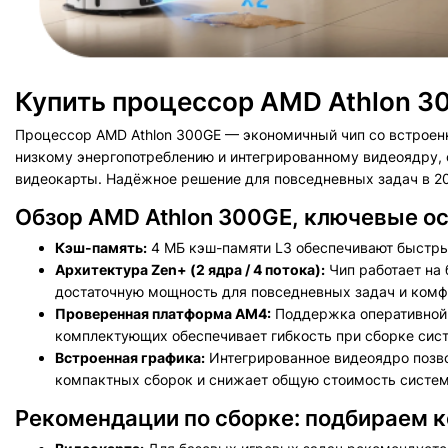
Купить процессор AMD Athlon 3
Процессор AMD Athlon 300GE — экономичный чип со встроен
низкому энергопотреблению и интегрированному видеоядру,
видеокарты. Надёжное решение для повседневных задач в 20
Обзор AMD Athlon 300GE, ключевые ос
Кэш-память:
4 МБ кэш-памяти L3 обеспечивают быстры
Архитектура Zen+ (2 ядра / 4 потока):
Чип работает на 
достаточную мощность для повседневных задач и комф
Проверенная платформа AM4:
Поддержка оперативной 
комплектующих обеспечивает гибкость при сборке сис
Встроенная графика:
Интегрированное видеоядро позво
компактных сборок и снижает общую стоимость систе
Рекомендации по сборке: подбираем 