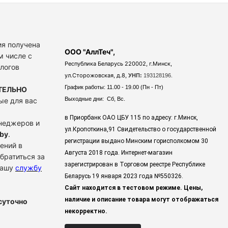
я получена
ООО "АллТеч",
м числе с
Республика Беларусь 220002, г.Минск,
алогов
ул.Сторожовская, д.8,
УНП:
193128196.
График работы: 11.00 - 19.00 (Пн - Пт)
ТЕЛЬНО
Выходные дни: Сб, Вс.
ые для вас
в Приорбанк ОАО ЦБУ 115 по адресу: г.Минск,
енеджеров и
ул.Кропоткина,91 Свидетельство о государственной
by
.
регистрации выдано Минским горисполкомом 30
ений в
Августа 2018 года. Интернет-магазин
братиться за
зарегистрирован в Торговом реестре Республике
нашу
службу
Беларусь 19 января 2023 года
№550326.
Сайт находится в тестовом режиме. Цены,
наличие и описание товара могут отображаться
суточно
некорректно.