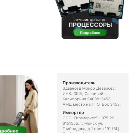
Производитель
Эдвансед Микро Девайсес,
ИНК. США, Саннивейл,
Калифорния 94088-3453, 1
АМД место на П. О. Боx 3453.
Импортёр
ООО "Гигамаркет" +375 29
6151555. г. Минск ул.
Грибоедова, д 1 офис 191 (БЦ