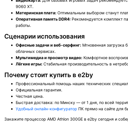
Видеокарта:
Для базовых игровых задач рекомендуетс
9060 XT.
Материнская плата:
Оптимальным выбором станут платы
Оперативная память DDR4
:
Рекомендуется комплект па
работы.
Сценарии использования
Офисные задачи и веб-серфинг:
Мгновенная загрузка бр
облачных сервисах.
Мультимедиа и просмотр видео:
Комфортное воспроизв
Лёгкие игры:
Стабильная производительность в нетребо
Почему стоит купить в e2by
Профессиональный помощь наших технических специал
Официальная гарантия.
Честная цена.
Быстрая доставка: по Минску — от 1 дня, по всей терри
Удобный онлайн-конфигуратор
ПК прямо на сайте для 
Закажите процессор AMD Athlon 300GE в e2by сегодня и соб