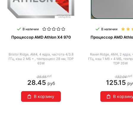
В наличии
В наличии
Процессор AMD Athlon X4 970
Процессор AMD Athl
Bristol Ridge, AM4, 4 ядра, частота 4/3.8
Raven Ridge, AM4, 2 ядра, 
ГГц, кэш 2 МБ + , техпроцесс 28 нм, TDP
ГГц, кэш 1 Мб + 4 МБ, техпр
65W
TDP 35W
руб
руб
35.55
132.04
28.45
125.15
руб
ру
В корзину
В корзин