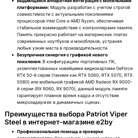
Выдающаяся аппаратная интеграция с мобильными
платформами:
Модуль разработан с учетом строгой
совместимости с актуальными поколениями
процессоров Intel Core и AMD Ryzen, обеспечивая
стабильное взаимодействие с контроллерами памяти.
Память прекрасно работает на материнских платах
современных ноутбуков и моноблоков, устраняя
любые узкие места в производительности.
Безупречная синергия с графикой нового
поколения:
В конфигурациях портативных ПК,
укомплектованных новейшими видеокартами GeForce
RTX 50-й серии (такими как RTX 5060, RTX 5070, RTX
5080) или мобильной графикой AMD Radeon RX 9000-
й серии (RX 9060, RX 9070), данный модуль памяти
гарантирует плавное время кадра и отсутствие
микрозадержек в динамичных сценах.
Преимущества выбора Patriot Viper
Steel в интернет-магазине e2by
Профессиональная помощь в проверке