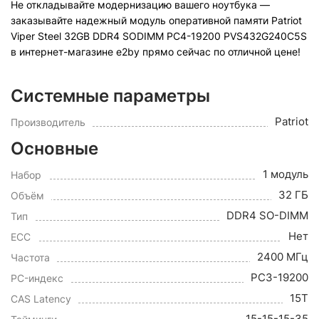
Не откладывайте модернизацию вашего ноутбука —
заказывайте надежный модуль оперативной памяти Patriot
Viper Steel 32GB DDR4 SODIMM PC4-19200 PVS432G240C5S
в интернет-магазине e2by прямо сейчас по отличной цене!
Системные параметры
Patriot
Производитель
Основные
1 модуль
Набор
32 ГБ
Объём
DDR4 SO-DIMM
Тип
Нет
ECC
2400 МГц
Частота
PC3-19200
PC-индекс
15T
CAS Latency
15-15-15-35