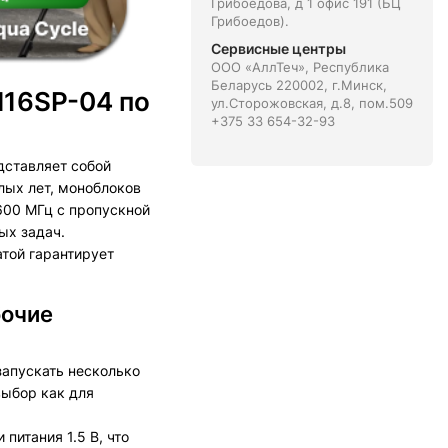
Грибоедова, д 1 офис 191 (БЦ
Грибоедов).
Сервисные центры
ООО «АллТеч», Республика
Беларусь 220002, г.Минск,
N16SP-04 по
ул.Сторожовская, д.8, пом.509
+375 33 654-32-93
ставляет собой
лых лет, моноблоков
600 МГц с пропускной
ых задач.
той гарантирует
бочие
запускать несколько
выбор как для
итания 1.5 В, что