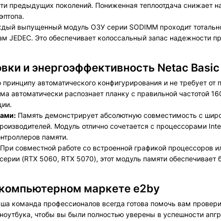
яти предыдущих поколений. Пониженная теплоотдача снижает н
эптопа.
дый выпущенный модуль ОЗУ серии SODIMM проходит тотально
 JEDEC. Это обеспечивает колоссальный запас надежности пр
вки и энергоэффективность Netac Basic
 принципу автоматического конфигурирования и не требует от 
ма автоматически распознает планку с правильной частотой 16
ции.
ами:
Память демонстрирует абсолютную совместимость с шир
оизводителей. Модуль отлично сочетается с процессорами Inte
онтроллеров памяти.
При совместной работе со встроенной графикой процессоров 
 серии (RTX 5060, RTX 5070), этот модуль памяти обеспечивает
 компьютерном маркете e2by
ша команда профессионалов всегда готова помочь вам провер
ноутбука, чтобы вы были полностью уверены в успешности апг