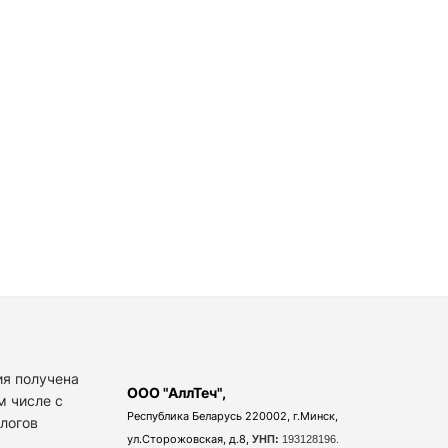
я получена
ООО "АллТеч",
м числе с
Республика Беларусь 220002, г.Минск,
алогов
ул.Сторожовская, д.8,
УНП:
193128196.