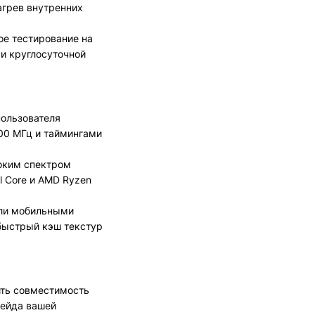
агрев внутренних
е тестирование на
и круглосуточной
пользователя
00 МГц и таймингами
оким спектром
l Core и AMD Ryzen
или мобильными
 быстрый кэш текстур
ить совместимость
рейда вашей