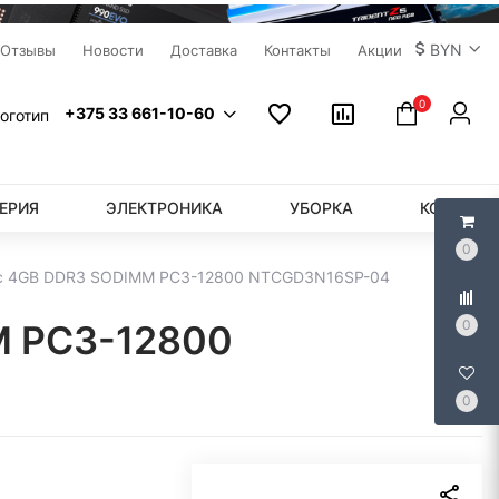
BYN
Отзывы
Новости
Доставка
Контакты
Акции
0
+375 33 661-10-60
ЕРИЯ
ЭЛЕКТРОНИКА
УБОРКА
КОМПЬЮ
0
sic 4GB DDR3 SODIMM PC3-12800 NTCGD3N16SP-04
0
M PC3-12800
0