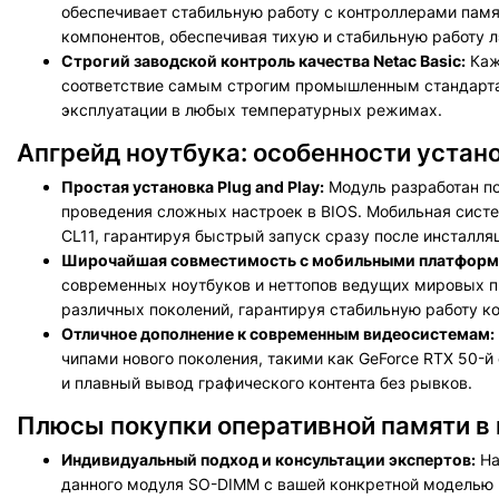
обеспечивает стабильную работу с контроллерами пам
компонентов, обеспечивая тихую и стабильную работу л
Строгий заводской контроль качества Netac Basic:
Каж
соответствие самым строгим промышленным стандартам
эксплуатации в любых температурных режимах.
Апгрейд ноутбука: особенности устано
Простая установка Plug and Play:
Модуль разработан по
проведения сложных настроек в BIOS. Мобильная систе
CL11, гарантируя быстрый запуск сразу после инсталля
Широчайшая совместимость с мобильными платформ
современных ноутбуков и неттопов ведущих мировых пр
различных поколений, гарантируя стабильную работу к
Отличное дополнение к современным видеосистемам:
чипами нового поколения, такими как GeForce RTX 50-й
и плавный вывод графического контента без рывков.
Плюсы покупки оперативной памяти в
Индивидуальный подход и консультации экспертов:
На
данного модуля SO-DIMM с вашей конкретной моделью 