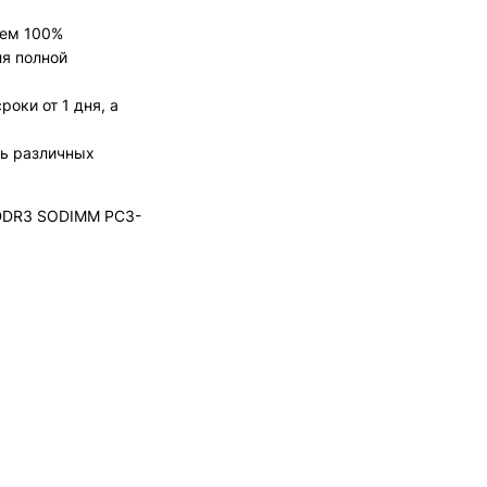
уем 100%
я полной
оки от 1 дня, а
ть различных
 DDR3 SODIMM PC3-