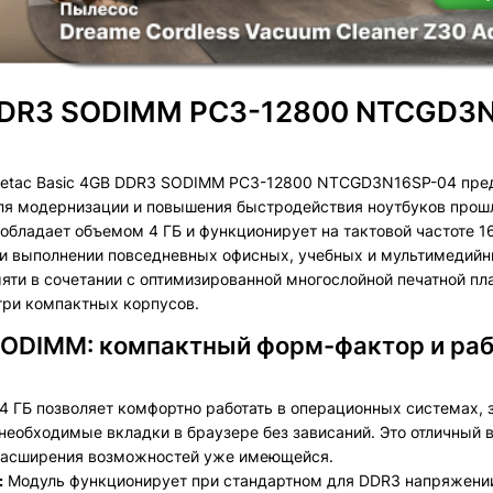
B DDR3 SODIMM PC3-12800 NTCGD3
etac Basic 4GB DDR3 SODIMM PC3-12800 NTCGD3N16SP-04 пред
для модернизации и повышения быстродействия ноутбуков прош
бладает объемом 4 ГБ и функционирует на тактовой частоте 1
ри выполнении повседневных офисных, учебных и мультимедийн
ти в сочетании с оптимизированной многослойной печатной пла
три компактных корпусов.
SODIMM: компактный форм-фактор и ра
 ГБ позволяет комфортно работать в операционных системах, 
еобходимые вкладки в браузере без зависаний. Это отличный 
я расширения возможностей уже имеющейся.
:
Модуль функционирует при стандартном для DDR3 напряжении п