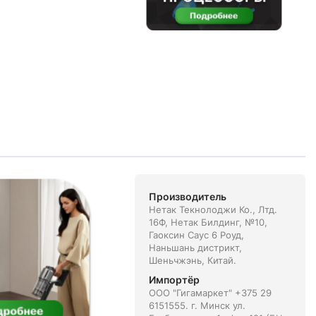
Производитель
Нетак Текнолоджи Ко., Лтд.
16Ф, Нетак Билдинг, №10,
Гаоксин Саус 6 Роуд,
Наньшань дистрикт,
Шеньчжэнь, Китай.
Импортёр
ООО "Гигамаркет" +375 29
6151555. г. Минск ул.