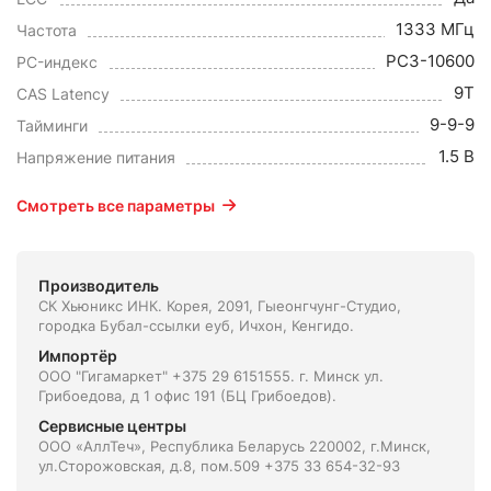
1333 МГц
Частота
PC3-10600
PC-индекс
9T
CAS Latency
9-9-9
Тайминги
1.5 В
Напряжение питания
Смотреть все параметры
Производитель
СК Хьюникс ИНК. Корея, 2091, Гыеонгчунг-Студио,
городка Бубал-ссылки еуб, Ичхон, Кенгидо.
Импортёр
ООО "Гигамаркет" +375 29 6151555. г. Минск ул.
Грибоедова, д 1 офис 191 (БЦ Грибоедов).
Сервисные центры
ООО «АллТеч», Республика Беларусь 220002, г.Минск,
ул.Сторожовская, д.8, пом.509 +375 33 654-32-93