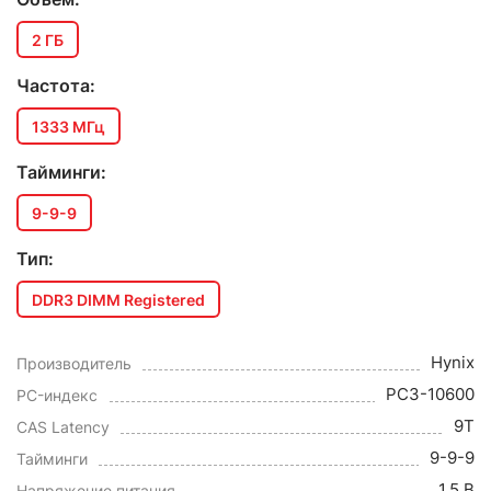
2 ГБ
Частота:
1333 МГц
Тайминги:
9-9-9
Тип:
DDR3 DIMM Registered
Hynix
Производитель
PC3-10600
PC-индекс
9T
CAS Latency
9-9-9
Тайминги
1.5 В
Напряжение питания