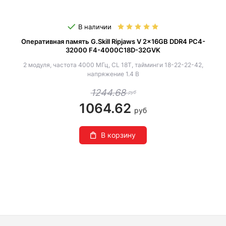
В наличии
Оперативная память G.Skill Ripjaws V 2x16GB DDR4 PC4-
32000 F4-4000C18D-32GVK
2 модуля, частота 4000 МГц, CL 18T, тайминги 18-22-22-42,
напряжение 1.4 В
1244.68
руб
1064.62
руб
В корзину