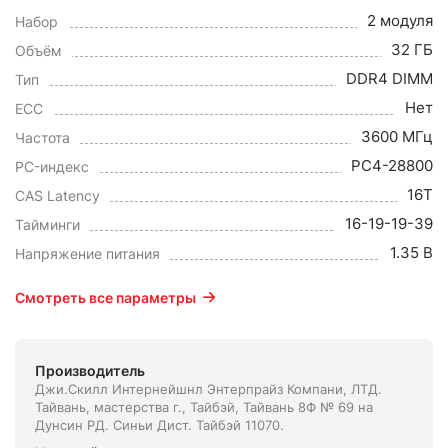
2 модуля
Набор
32 ГБ
Объём
DDR4 DIMM
Тип
Нет
ECC
3600 МГц
Частота
PC4-28800
PC-индекс
16T
CAS Latency
16-19-19-39
Тайминги
1.35 В
Напряжение питания
Смотреть все параметры
Производитель
Джи.Скилл Интернейшнл Энтерпрайз Компани, ЛТД.
Тайвань, мастерства г., Тайбэй, Тайвань 8Ф № 69 на
Дунсин РД. Синьи Дист. Тайбэй 11070.