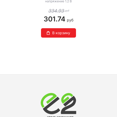
напряжение 1.2 В
334.93
руб
301.74
руб
В корзину