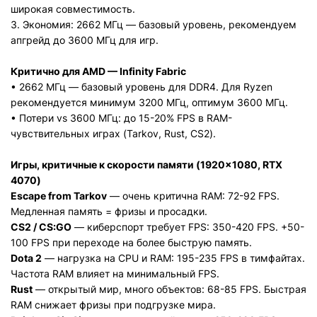
широкая совместимость.
3. Экономия: 2662 МГц — базовый уровень, рекомендуем
апгрейд до 3600 МГц для игр.
Критично для AMD — Infinity Fabric
• 2662 МГц — базовый уровень для DDR4. Для Ryzen
рекомендуется минимум 3200 МГц, оптимум 3600 МГц.
• Потери vs 3600 МГц: до 15-20% FPS в RAM-
чувствительных играх (Tarkov, Rust, CS2).
Игры, критичные к скорости памяти (1920×1080, RTX
4070)
Escape from Tarkov
— очень критична RAM: 72-92 FPS.
Медленная память = фризы и просадки.
CS2 / CS:GO
— киберспорт требует FPS: 350-420 FPS. +50-
100 FPS при переходе на более быструю память.
Dota 2
— нагрузка на CPU и RAM: 195-235 FPS в тимфайтах.
Частота RAM влияет на минимальный FPS.
Rust
— открытый мир, много объектов: 68-85 FPS. Быстрая
RAM снижает фризы при подгрузке мира.