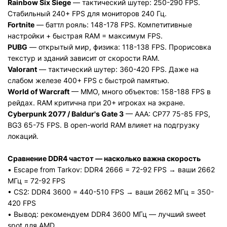
Rainbow Six Siege
— тактический шутер: 250-290 FPS.
Стабильный 240+ FPS для мониторов 240 Гц.
Fortnite
— баттл рояль: 148-178 FPS. Компетитивные
настройки + быстрая RAM = максимум FPS.
PUBG
— открытый мир, физика: 118-138 FPS. Прорисовка
текстур и зданий зависит от скорости RAM.
Valorant
— тактический шутер: 360-420 FPS. Даже на
слабом железе 400+ FPS с быстрой памятью.
World of Warcraft
— MMO, много объектов: 158-188 FPS в
рейдах. RAM критична при 20+ игроках на экране.
Cyberpunk 2077 / Baldur's Gate 3
— AAA: CP77 75-85 FPS,
BG3 65-75 FPS. В open-world RAM влияет на подгрузку
локаций.
Сравнение DDR4 частот — насколько важна скорость
• Escape from Tarkov: DDR4 2666 = 72-92 FPS → ваши 2662
МГц = 72-92 FPS
• CS2: DDR4 3600 = 440-510 FPS → ваши 2662 МГц = 350-
420 FPS
• Вывод: рекомендуем DDR4 3600 МГц — лучший sweet
spot для AMD