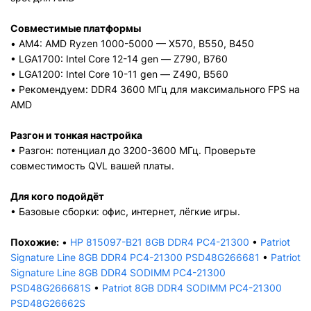
Совместимые платформы
• AM4: AMD Ryzen 1000-5000 — X570, B550, B450
• LGA1700: Intel Core 12-14 gen — Z790, B760
• LGA1200: Intel Core 10-11 gen — Z490, B560
• Рекомендуем: DDR4 3600 МГц для максимального FPS на
AMD
Разгон и тонкая настройка
• Разгон: потенциал до 3200-3600 МГц. Проверьте
совместимость QVL вашей платы.
Для кого подойдёт
• Базовые сборки: офис, интернет, лёгкие игры.
Похожие:
•
HP 815097-B21 8GB DDR4 PC4-21300
•
Patriot
Signature Line 8GB DDR4 PC4-21300 PSD48G266681
•
Patriot
Signature Line 8GB DDR4 SODIMM PC4-21300
PSD48G266681S
•
Patriot 8GB DDR4 SODIMM PC4-21300
PSD48G26662S