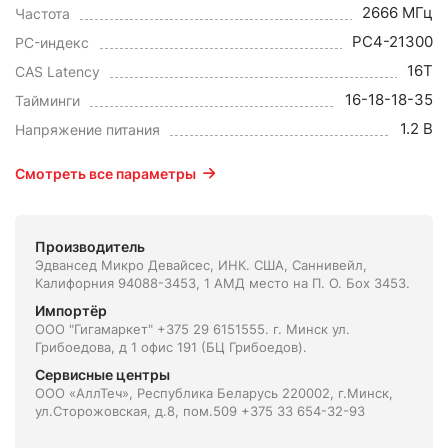
2666 МГц
Частота
PC4-21300
PC-индекс
16T
CAS Latency
16-18-18-35
Тайминги
1.2 В
Напряжение питания
Смотреть все параметры
Производитель
Эдвансед Микро Девайсес, ИНК. США, Саннивейл,
Калифорния 94088-3453, 1 АМД место на П. О. Боx 3453.
Импортёр
ООО "Гигамаркет" +375 29 6151555. г. Минск ул.
Грибоедова, д 1 офис 191 (БЦ Грибоедов).
Сервисные центры
ООО «АллТеч», Республика Беларусь 220002, г.Минск,
ул.Сторожовская, д.8, пом.509 +375 33 654-32-93