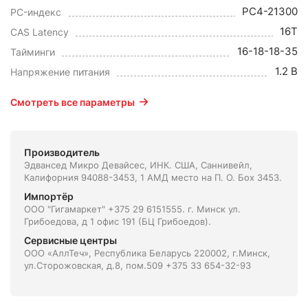
PC4-21300
PC-индекс
16T
CAS Latency
16-18-18-35
Тайминги
1.2 В
Напряжение питания
Смотреть все параметры
Производитель
Эдвансед Микро Девайсес, ИНК. США, Саннивейл,
Калифорния 94088-3453, 1 АМД место на П. О. Боx 3453.
Импортёр
ООО "Гигамаркет" +375 29 6151555. г. Минск ул.
Грибоедова, д 1 офис 191 (БЦ Грибоедов).
Сервисные центры
ООО «АллТеч», Республика Беларусь 220002, г.Минск,
ул.Сторожовская, д.8, пом.509 +375 33 654-32-93