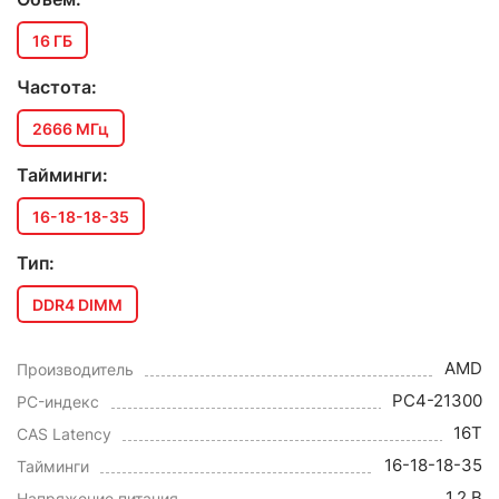
16 ГБ
Частота:
2666 МГц
Тайминги:
16-18-18-35
Тип:
DDR4 DIMM
AMD
Производитель
PC4-21300
PC-индекс
16T
CAS Latency
16-18-18-35
Тайминги
1.2 В
Напряжение питания