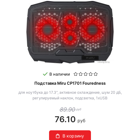
В наличии
Подставка Miru CP1701 Fouredness
для ноутбука до 17.3", активное охлаждение, шум 20 дБ,
регулируемый наклон, подсветка, 1xUSB
89.90
руб
76.10
руб
В корзину