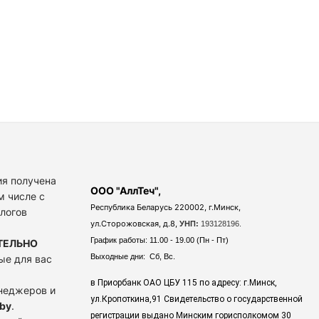
я получена
ООО "АллТеч",
м числе с
Республика Беларусь 220002, г.Минск,
алогов
ул.Сторожовская, д.8,
УНП:
193128196.
График работы: 11.00 - 19.00 (Пн - Пт)
ТЕЛЬНО
Выходные дни: Сб, Вс.
ые для вас
в Приорбанк ОАО ЦБУ 115 по адресу: г.Минск,
енеджеров и
ул.Кропоткина,91 Свидетельство о государственной
by
.
регистрации выдано Минским горисполкомом 30