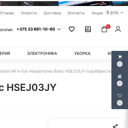
BYN
Отзывы
Новости
Доставка
Контакты
Акции
0
+375 33 661-10-60
ЕРИЯ
ЭЛЕКТРОНИКА
УБОРКА
КОМПЬЮ
0
iaomi Mi In-Ear Headphones Basic HSEJ03JY (серебристый)
0
ic HSEJ03JY
0