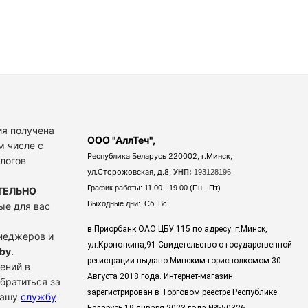
я получена
ООО "АллТеч",
м числе с
Республика Беларусь 220002, г.Минск,
алогов
ул.Сторожовская, д.8,
УНП:
193128196.
График работы: 11.00 - 19.00 (Пн - Пт)
ТЕЛЬНО
Выходные дни: Сб, Вс.
ые для вас
в Приорбанк ОАО ЦБУ 115 по адресу: г.Минск,
енеджеров и
ул.Кропоткина,91 Свидетельство о государственной
by
.
регистрации выдано Минским горисполкомом 30
ений в
Августа 2018 года. Интернет-магазин
братиться за
зарегистрирован в Торговом реестре Республике
нашу
службу