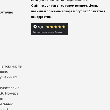
Беларусь 19 января 2023 года
№550326.
Сайт находится в тестовом режиме. Цены,
наличие и описание товара могут отображаться
суточно
некорректно.
 в том числе
росам
рушении их
купателей о
К.Р. Номера
ых
тельных
енной