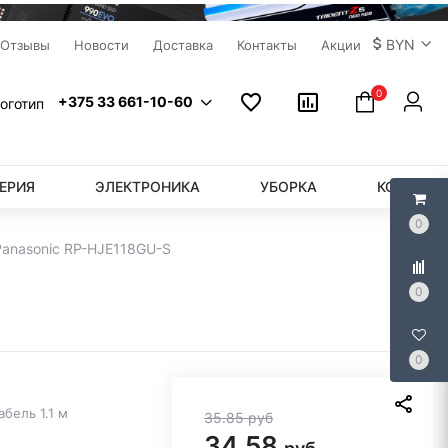
BYN
Отзывы
Новости
Доставка
Контакты
Акции
0
+375 33 661-10-60
ЕРИЯ
ЭЛЕКТРОНИКА
УБОРКА
КОМПЬЮ
0
anasonic RP-HJE118GU-S
0
0
бель 1.1 м
35.85
руб
34.58