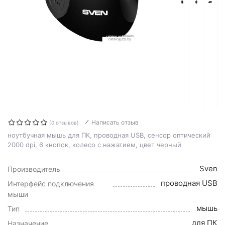
Написать отзыв
(0 отзывов)
ноутбучная мышь для ПК, проводная USB, сенсор оптический
2000 dpi, 6 кнопок, колесо с нажатием, цвет черный
Sven
Производитель
проводная USB
Интерфейс подключения
мыши
мышь
Тип
для ПК
Назначение