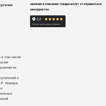
наличие и описание товара могут отображаться
суточно
некорректно.
 в том числе
росам
рушении их
купателей о
К.Р. Номера
ых
тельных
енной