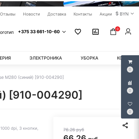
BYN
Отзывы
Новости
Доставка
Контакты
Акции
0
+375 33 661-10-60
ЕРИЯ
ЭЛЕКТРОНИКА
УБОРКА
КОМПЬЮ
0
se M280 (синий) [910-004290]
0
й) [910-004290]
0
000 dpi, 3 кнопки,
76.26
руб
66.26