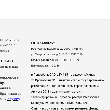
я получена
ООО "АллТеч",
м числе с
Республика Беларусь 220002, г.Минск,
алогов
ул.Сторожовская, д.8,
УНП:
193128196.
График работы: 11.00 - 19.00 (Пн - Пт)
ТЕЛЬНО
Выходные дни: Сб, Вс.
ые для вас
в Приорбанк ОАО ЦБУ 115 по адресу: г.Минск,
енеджеров и
ул.Кропоткина,91 Свидетельство о государственной
by
.
регистрации выдано Минским горисполкомом 30
ений в
Августа 2018 года. Интернет-магазин
братиться за
зарегистрирован в Торговом реестре Республике
нашу
службу
Беларусь 19 января 2023 года
№550326.
Сайт находится в тестовом режиме. Цены,