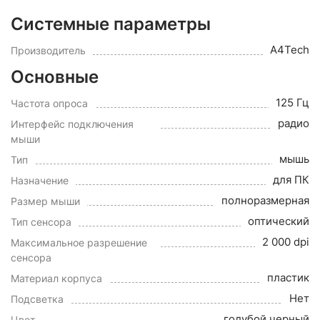
Системные параметры
A4Tech
Производитель
Основные
125 Гц
Частота опроса
радио
Интерфейс подключения
мыши
мышь
Тип
для ПК
Назначение
полноразмерная
Размер мыши
оптический
Тип сенсора
2 000 dpi
Максимальное разрешение
сенсора
пластик
Материал корпуса
Нет
Подсветка
голубой,черный
Цвет