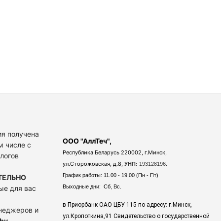
я получена
ООО "АллТеч",
м числе с
Республика Беларусь 220002, г.Минск,
алогов
ул.Сторожовская, д.8,
УНП:
193128196.
График работы: 11.00 - 19.00 (Пн - Пт)
ТЕЛЬНО
Выходные дни: Сб, Вс.
ые для вас
в Приорбанк ОАО ЦБУ 115 по адресу: г.Минск,
енеджеров и
ул.Кропоткина,91 Свидетельство о государственной
by
.