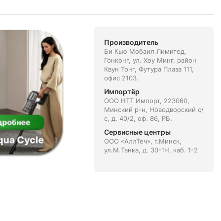
Производитель
Би Кью Мобаил Лимитед.
Гонконг, ул. Хоу Минг, район
Квун Тонг, Футура Плаза 111,
офис 2103.
Импортёр
ООО НТТ Импорт, 223060,
Минский р-н, Новодворский с/
с, д. 40/2, оф. 86, РБ.
Сервисные центры
ООО «АллТеч», г.Минск,
ул.М.Танка, д. 30-1Н, каб. 1-2