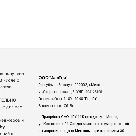
я получена
ООО "АллТеч",
м числе с
Республика Беларусь 220002, г.Минск,
алогов
ул.Сторожовская, д.8,
УНП:
193128196.
График работы: 11.00 - 19.00 (Пн - Пт)
ТЕЛЬНО
Выходные дни: Сб, Вс.
ые для вас
в Приорбанк ОАО ЦБУ 115 по адресу: г.Минск,
енеджеров и
ул.Кропоткина,91 Свидетельство о государственной
by
.
регистрации выдано Минским горисполкомом 30
ений в