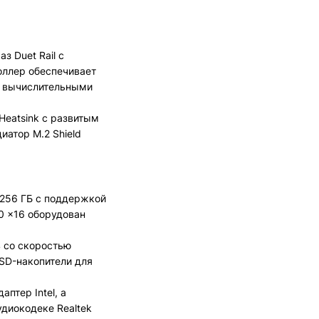
 Duet Rail с
оллер обеспечивает
и вычислительными
eatsink с развитым
атор M.2 Shield
 256 ГБ с поддержкой
0 x16 оборудован
 со скоростью
SSD-накопители для
птер Intel, а
удиокодеке Realtek