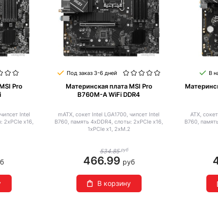
Под заказ 3-6 дней
В н
MSI Pro
Материнская плата MSI Pro
Материнск
i
B760M-A WiFi DDR4
чипсет Intel
mATX, сокет Intel LGA1700, чипсет Intel
ATX, сокет
: 2xPCIe x16,
B760, память 4xDDR4, слоты: 2xPCIe x16,
B760, память
2
1xPCIe x1, 2xM.2
руб
534.85
466.99
б
руб
у
В корзину