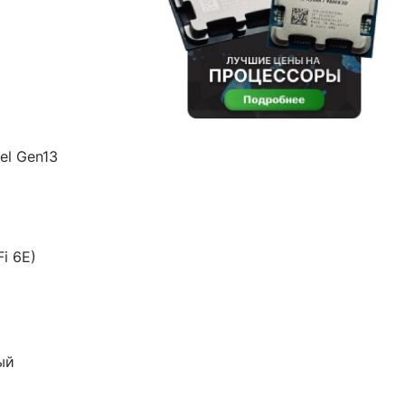
tel Gen13
Fi 6E)
ый