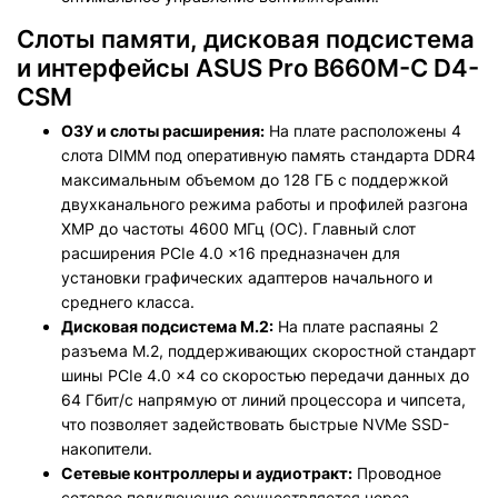
Слоты памяти, дисковая подсистема
и интерфейсы ASUS Pro B660M-C D4-
CSM
ОЗУ и слоты расширения:
На плате расположены 4
слота DIMM под оперативную память стандарта DDR4
максимальным объемом до 128 ГБ с поддержкой
двухканального режима работы и профилей разгона
XMP до частоты 4600 МГц (OC). Главный слот
расширения PCIe 4.0 x16 предназначен для
установки графических адаптеров начального и
среднего класса.
Дисковая подсистема M.2:
На плате распаяны 2
разъема M.2, поддерживающих скоростной стандарт
шины PCIe 4.0 x4 со скоростью передачи данных до
64 Гбит/с напрямую от линий процессора и чипсета,
что позволяет задействовать быстрые NVMe SSD-
накопители.
Сетевые контроллеры и аудиотракт:
Проводное
сетевое подключение осуществляется через