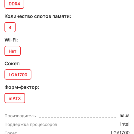
DDR4
Количество слотов памяти:
4
Wi-Fi:
Нет
Сокет:
LGA1700
Форм-фактор:
mATX
asus
Производитель
Intel
Поддержка процессоров
LGA1700
Сокет