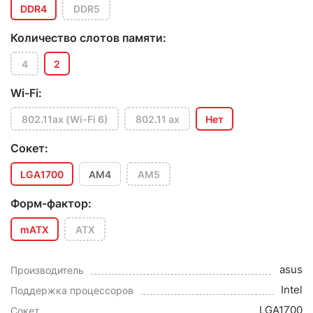
DDR4
DDR5
Количество слотов памяти:
4
2
Wi-Fi:
802.11ax (Wi-Fi 6)
802.11 ax
Нет
Сокет:
LGA1700
AM4
AM5
Форм-фактор:
mATX
ATX
asus
Производитель
Intel
Поддержка процессоров
LGA1700
Сокет