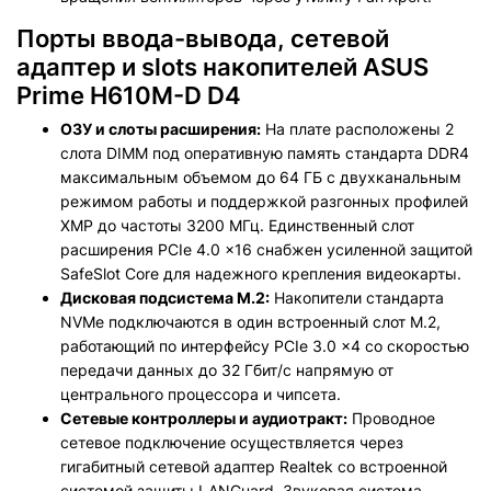
Порты ввода-вывода, сетевой
адаптер и slots накопителей ASUS
Prime H610M-D D4
ОЗУ и слоты расширения:
На плате расположены 2
слота DIMM под оперативную память стандарта DDR4
максимальным объемом до 64 ГБ с двухканальным
режимом работы и поддержкой разгонных профилей
XMP до частоты 3200 МГц. Единственный слот
расширения PCIe 4.0 x16 снабжен усиленной защитой
SafeSlot Core для надежного крепления видеокарты.
Дисковая подсистема M.2:
Накопители стандарта
NVMe подключаются в один встроенный слот M.2,
работающий по интерфейсу PCIe 3.0 x4 со скоростью
передачи данных до 32 Гбит/с напрямую от
центрального процессора и чипсета.
Сетевые контроллеры и аудиотракт:
Проводное
сетевое подключение осуществляется через
гигабитный сетевой адаптер Realtek со встроенной
системой защиты LANGuard. Звуковая система