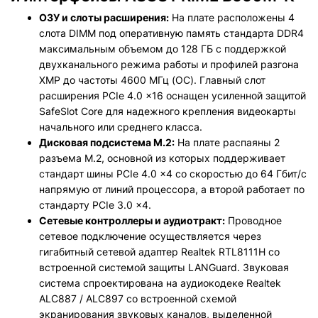
ОЗУ и слоты расширения:
На плате расположены 4
слота DIMM под оперативную память стандарта DDR4
максимальным объемом до 128 ГБ с поддержкой
двухканального режима работы и профилей разгона
XMP до частоты 4600 МГц (OC). Главный слот
расширения PCIe 4.0 x16 оснащен усиленной защитой
SafeSlot Core для надежного крепления видеокарты
начального или среднего класса.
Дисковая подсистема M.2:
На плате распаяны 2
разъема M.2, основной из которых поддерживает
стандарт шины PCIe 4.0 x4 со скоростью до 64 Гбит/с
напрямую от линий процессора, а второй работает по
стандарту PCIe 3.0 x4.
Сетевые контроллеры и аудиотракт:
Проводное
сетевое подключение осуществляется через
гигабитный сетевой адаптер Realtek RTL8111H со
встроенной системой защиты LANGuard. Звуковая
система спроектирована на аудиокодеке Realtek
ALC887 / ALC897 со встроенной схемой
экранирования звуковых каналов, выделенной