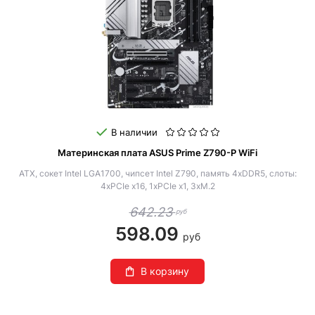
В наличии
Материнская плата ASUS Prime Z790-P WiFi
ATX, сокет Intel LGA1700, чипсет Intel Z790, память 4xDDR5, слоты:
4xPCIe x16, 1xPCIe x1, 3xM.2
642.23
руб
598.09
руб
В корзину