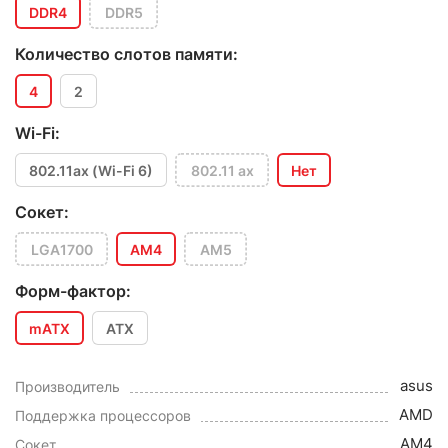
DDR4
DDR5
Количество слотов памяти:
4
2
Wi-Fi:
802.11ax (Wi-Fi 6)
802.11 ax
Нет
Сокет:
LGA1700
AM4
AM5
Форм-фактор:
mATX
ATX
asus
Производитель
AMD
Поддержка процессоров
AM4
Сокет