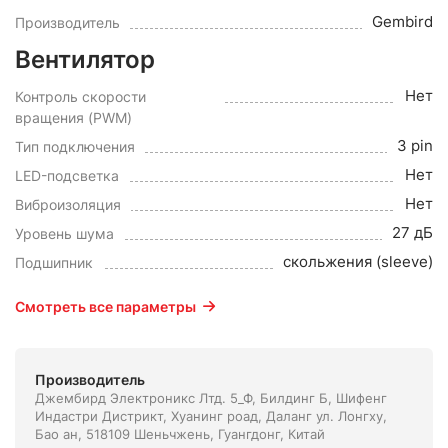
Gembird
Производитель
Вентилятор
Нет
Контроль скорости
вращения (PWM)
3 pin
Тип подключения
Нет
LED-подсветка
Нет
Виброизоляция
27 дБ
Уровень шума
скольжения (sleeve)
Подшипник
Смотреть все параметры
Производитель
Джембирд Электроникс Лтд. 5_Ф, Билдинг Б, Шифенг
Индастри Дистрикт, Хуанинг роад, Даланг ул. Лонгху,
Бао ан, 518109 Шеньчжень, Гуангдонг, Китай