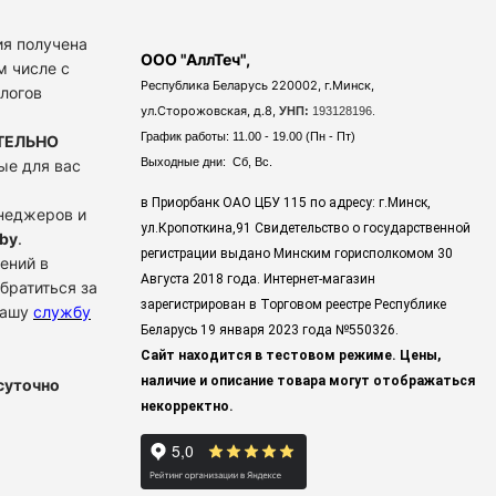
я получена
ООО "АллТеч",
м числе с
Республика Беларусь 220002, г.Минск,
алогов
ул.Сторожовская, д.8,
УНП:
193128196.
График работы: 11.00 - 19.00 (Пн - Пт)
ТЕЛЬНО
Выходные дни: Сб, Вс.
ые для вас
в Приорбанк ОАО ЦБУ 115 по адресу: г.Минск,
енеджеров и
ул.Кропоткина,91 Свидетельство о государственной
by
.
регистрации выдано Минским горисполкомом 30
ений в
Августа 2018 года. Интернет-магазин
братиться за
зарегистрирован в Торговом реестре Республике
нашу
службу
Беларусь 19 января 2023 года
№550326.
Сайт находится в тестовом режиме. Цены,
наличие и описание товара могут отображаться
суточно
некорректно.