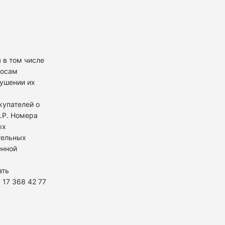
 в том числе
росам
рушении их
купателей о
К.Р. Номера
ых
тельных
енной
ать
 17 368 42 77