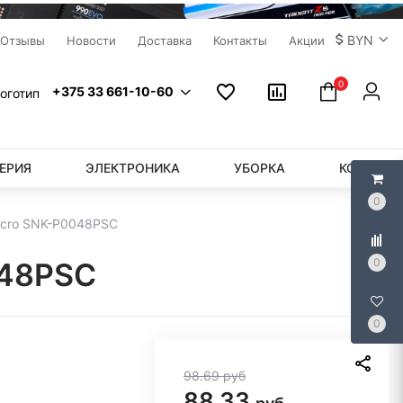
BYN
Отзывы
Новости
Доставка
Контакты
Акции
0
+375 33 661-10-60
ЕРИЯ
ЭЛЕКТРОНИКА
УБОРКА
КОМПЬЮ
0
icro SNK-P0048PSC
0
048PSC
0
98.69
руб
88.33