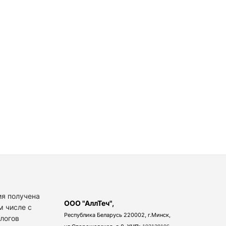
я получена
ООО "АллТеч",
м числе с
Республика Беларусь 220002, г.Минск,
алогов