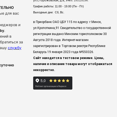
ул.Сторожовская, д.8,
УНП:
193128196.
График работы: 11.00 - 19.00 (Пн - Пт)
ТЕЛЬНО
Выходные дни: Сб, Вс.
ые для вас
в Приорбанк ОАО ЦБУ 115 по адресу: г.Минск,
енеджеров и
ул.Кропоткина,91 Свидетельство о государственной
by
.
регистрации выдано Минским горисполкомом 30
ений в
Августа 2018 года. Интернет-магазин
братиться за
зарегистрирован в Торговом реестре Республике
нашу
службу
Беларусь 19 января 2023 года
№550326.
Сайт находится в тестовом режиме. Цены,
наличие и описание товара могут отображаться
суточно
некорректно.