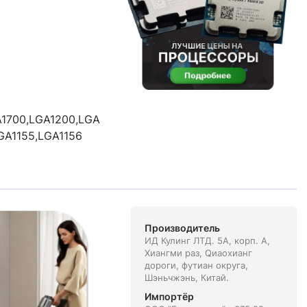
1700,LGA1200,LGA1151,LGA1151
GA1155,LGA1156
Производитель
ИД Кулинг ЛТД. 5А, корп. А,
Xиангми раз, Qиаоxианг
дороги, футиан округа,
Шэньчжэнь, Китай.
Импортёр