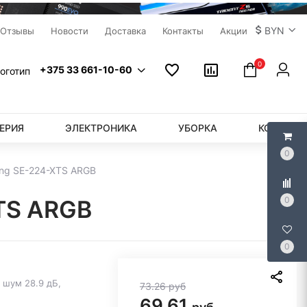
BYN
Отзывы
Новости
Доставка
Контакты
Акции
0
+375 33 661-10-60
ЕРИЯ
ЭЛЕКТРОНИКА
УБОРКА
КОМПЬЮ
0
ing SE-224-XTS ARGB
0
XTS ARGB
0
 шум 28.9 дБ,
73.26
руб
69.61