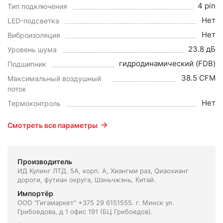
4 pin
Тип подключения
Нет
LED-подсветка
Нет
Виброизоляция
23.8 дБ
Уровень шума
гидродинамический (FDB)
Подшипник
38.5 CFM
Максимальный воздушный
поток
Нет
Термоконтроль
Смотреть все параметры
Производитель
ИД Кулинг ЛТД. 5А, корп. А, Xиангми раз, Qиаоxианг
дороги, футиан округа, Шэньчжэнь, Китай.
Импортёр
ООО "Гигамаркет" +375 29 6151555. г. Минск ул.
Грибоедова, д 1 офис 191 (БЦ Грибоедов).