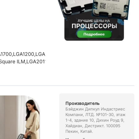
1700,LGA1200,LGA1151,LGA1150,LGA1155,LGA2066,LGA201
Square ILM,LGA2011-3 Narrow ILM,LGA2011
Производитель
Бэйджин Дипкул Индастриес
Компани, ЛТД. №101-30, этаж
1-4, здание 10, Дихин Роуд 9,
Хайдиан, Дистрикт. 100095
Пекин, Китай.