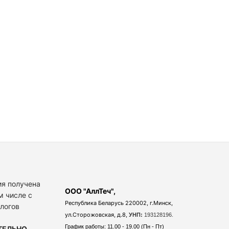
я получена
ООО "АллТеч",
м числе с
Республика Беларусь 220002, г.Минск,
алогов
ул.Сторожовская, д.8,
УНП:
193128196.
График работы: 11.00 - 19.00 (Пн - Пт)
ТЕЛЬНО