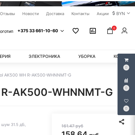
BYN
Отзывы
Новости
Доставка
Контакты
Акции
0
+375 33 661-10-60
ЕРИЯ
ЭЛЕКТРОНИКА
УБОРКА
КОМПЬЮ
0
ool AK500 WH R-AK500-WHNNMT-G
0
WH R-AK500-WHNNMT-G
0
 шум 31.5 дБ,
161.47
руб
158.64