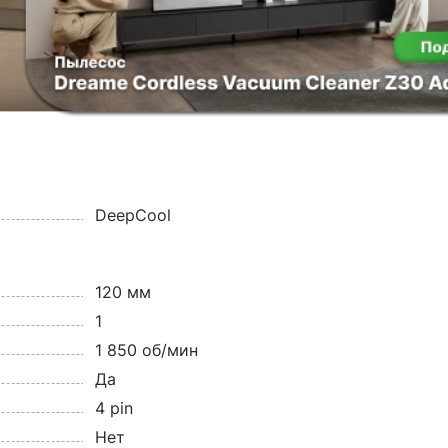
DeepCool
120 мм
1
1 850 об/мин
Да
4 pin
Нет