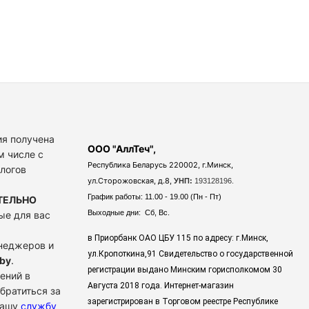
я получена
ООО "АллТеч",
м числе с
Республика Беларусь 220002, г.Минск,
алогов
ул.Сторожовская, д.8,
УНП:
193128196.
График работы: 11.00 - 19.00 (Пн - Пт)
ТЕЛЬНО
Выходные дни: Сб, Вс.
ые для вас
в Приорбанк ОАО ЦБУ 115 по адресу: г.Минск,
енеджеров и
ул.Кропоткина,91 Свидетельство о государственной
by
.
регистрации выдано Минским горисполкомом 30
ений в
Августа 2018 года. Интернет-магазин
братиться за
зарегистрирован в Торговом реестре Республике
нашу
службу