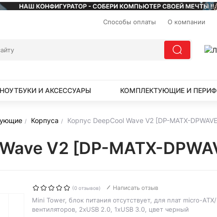
Способы оплаты
О компании
НОУТБУКИ И АКСЕССУАРЫ
КОМПЛЕКТУЮЩИЕ И ПЕРИФ
тующие
Корпуса
Корпус DeepCool Wave V2 [DP-MATX-DPWAVE
l Wave V2 [DP-MATX-DPWA
Написать отзыв
(0 отзывов)
Mini Tower, блок питания отсутствует, для плат micro-ATX/m
вентиляторов, 2xUSB 2.0, 1xUSB 3.0, цвет черный