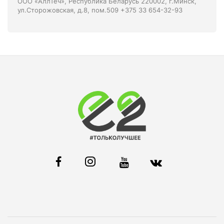
ООО «АллТеч», Республика Беларусь 220002, г.Минск,
ул.Сторожовская, д.8, пом.509 +375 33 654-32-93