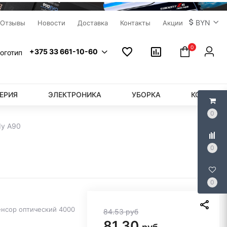
BYN
Отзывы
Новости
Доставка
Контакты
Акции
0
+375 33 661-10-60
ЕРИЯ
ЭЛЕКТРОНИКА
УБОРКА
КОМПЬЮ
0
dy A90
0
0
енсор оптический 4000
84.53
руб
81.30