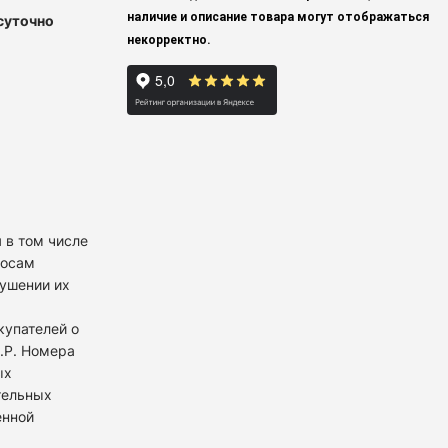
наличие и описание товара могут отображаться
суточно
некорректно.
 в том числе
росам
рушении их
купателей о
К.Р. Номера
ых
тельных
енной