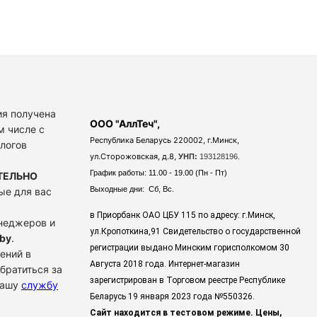
я получена
ООО "АллТеч",
м числе с
Республика Беларусь 220002, г.Минск,
алогов
ул.Сторожовская, д.8,
УНП:
193128196.
График работы: 11.00 - 19.00 (Пн - Пт)
ТЕЛЬНО
Выходные дни: Сб, Вс.
ые для вас
в Приорбанк ОАО ЦБУ 115 по адресу: г.Минск,
енеджеров и
ул.Кропоткина,91 Свидетельство о государственной
by
.
регистрации выдано Минским горисполкомом 30
ений в
Августа 2018 года. Интернет-магазин
братиться за
зарегистрирован в Торговом реестре Республике
нашу
службу
Беларусь 19 января 2023 года
№550326.
Сайт находится в тестовом режиме. Цены,